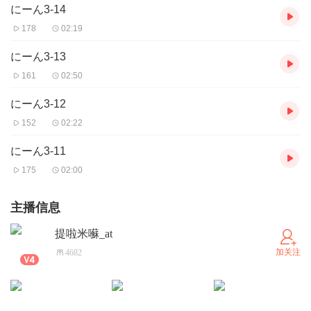
にーん3-14
178
02:19
にーん3-13
161
02:50
にーん3-12
152
02:22
にーん3-11
175
02:00
主播信息
提啦米囌_at
加关注
4682