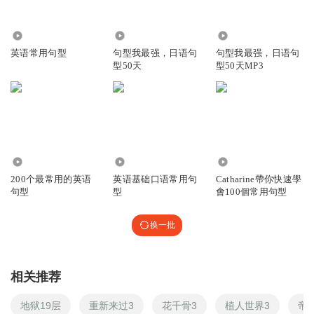
5.52万
2870
7.56万
英语常用句型
句型我最强，日语句
句型我最强，日语句
型50天
型50天MP3
344.26万
9001
1070
200个最常用的英语
英语基础口语常用句
Catharine帶你快速學
句型
型
會100個常用句型
换一批
相关推荐
地狱19层
重新来过3
花千骨3
植人世界3
帝