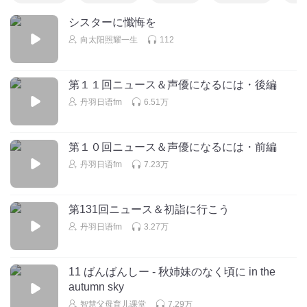
シスターに懺悔を
向太阳照耀一生
112
第１１回ニュース＆声優になるには・後編
丹羽日语fm
6.51万
第１０回ニュース＆声優になるには・前編
丹羽日语fm
7.23万
第131回ニュース＆初詣に行こう
丹羽日语fm
3.27万
11 ばんばんしー - 秋姉妹のなく頃に in the
autumn sky
智慧父母育儿课堂
7.29万