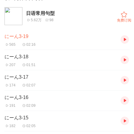
日语常用句型
5.62万
98
免费订阅
にーん3-19
565
02:16
にーん3-18
207
01:51
にーん3-17
174
02:07
にーん3-16
191
02:09
にーん3-15
182
02:05