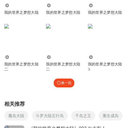
2.62万
3.44万
52.77万
我的世界之梦想大陆
我的世界之梦想大陆
我的世界之梦想大陆
开朗冰墩墩
回复
2021-04-08
165
王牌497
回复 @
开朗冰墩墩
:
不给不给我不给
62.29万
883
14.51万
_Sep
我的世界之梦想大陆
我的世界之梦想大陆
我的世界之梦想大陆
你一天不聽明天再聽就可以多聽一個
二
二
3
回复
2019-06-22
121
换一批
顺子王09
回复 @
_Sep
:
也是哦！
相关推荐
三重泰迦
沙发第一个！
魔岛大陆
斗罗大陆五行岛
千岛之王
重生成岛
回复
2019-06-23
105