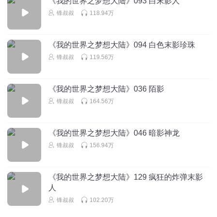
《我的世界之梦想大陆》093 白末影人
ting故事的喵
回复 @
三重泰迦
:
😀😀😀😀😀😀
锋叔叔
118.94万
草长莺飞4399元
《我的世界之梦想大陆》094 白色末影珍珠
巧克力？是谁呀？
锋叔叔
119.56万
回复
2019-06-18
58
Minecraft默影
回复 @
草长莺飞4399元
:
绝地求生北美第一巧克力
《我的世界之梦想大陆》036 陌影
锋叔叔
164.56万
可爱又开心
真好听
《我的世界之梦想大陆》046 暗影神龙
回复
2019-06-18
51
锋叔叔
156.94万
身法杀
回复 @
可爱又开心
:
白羽好可爱
《我的世界之梦想大陆》129 疯狂的炸弹末影
人
13212238gji
锋叔叔
102.20万
小黄，你最近也在花雨婷这个网络游戏吗？
回复
2019-06-22
48