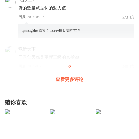
赞的数量就是你的魅力值
回复
2019-06-18
573
njwangzhe
回复 @
I石头白I
:
我的世界
魂断天下
同意每天都是更新三级的点赞👍
回复
2019-06-18
348
查看更多评论
lynda_young
回复 @
陈闻锴
:
改名后156921009
猜你喜欢
锋叔叔，能快点更新吗
回复
2019-06-18
266
开朗皮卡
回复 @
改名后156921009
:
对√对√对√对√对√对√对√对√对
√对