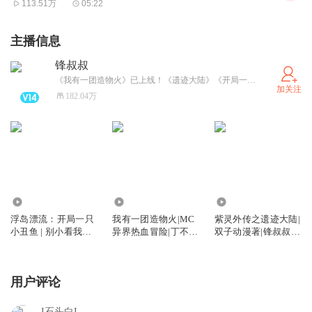
113.51万
05:22
主播信息
锋叔叔
《我有一团造物火》已上线！《遗迹大陆》《开局一只小丑鱼》更新中。武灵帝国/星空物语/紫灵大陆/海洋求生/魔法卡牌/综漫物语/吴有用等经典专辑必须要打卡哦！更多精彩故事，请关注并搜索“锋叔叔”。
加关注
182.04万
88.36万
9337
578.08万
浮岛漂流：开局一只
我有一团造物火|MC
紫灵外传之遗迹大陆|
小丑鱼 | 别小看我的
异界热血冒险|丁不凡
双子动漫著|锋叔叔演
鱼
系列
播
用户评论
I石头白I