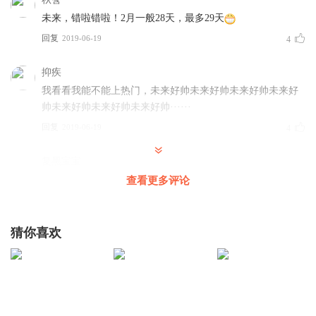
未来，错啦错啦！2月一般28天，最多29天
回复
2019-06-19
4
抑疾
我看看我能不能上热门，未来好帅未来好帅未来好帅未来好
帅未来好帅未来好帅未来好帅······
回复
2019-06-19
4
复黑宝宝
关于未来哥哥老师的出生日期错误，我还记得我小学三年级
查看更多评论
时，我们刚开学也要报告出生日期，我那时候还小，老师问
我时，我随口就说我5.33日出生地，老师也没有发现不对，
到了下午上交领导才发现不对，后来老师打电话问我爸妈，
猜你喜欢
才发现我的出生日期，填错了
回复
2019-06-19
4
双双_9q