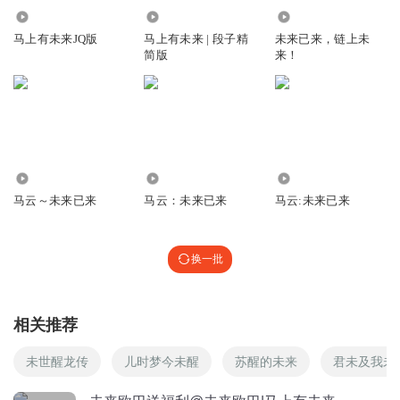
听了五六年了，每晚必须听，每期都重复好几遍，只听欧巴
2775.71万
4103.04万
1151
的节目，最喜欢的段子手，没有之一。亲切，有安全感，只
马上有未来JQ版
马上有未来 | 段子精
未来已来，链上未
爱未来欧巴。ps：最近的段子越来越有内容和成熟，总能给
简版
来！
我带来力量，拥抱你，由衷感激！
回复
2019-06-19
3
南瓜妞妞_oe
没有欧巴直播的夜晚不完整啊
9776
5.10万
5146
回复
2019-06-19
3
马云～未来已来
马云：未来已来
马云:未来已来
川妹子__DeLi
背景音乐是什么求告知
换一批
回复
2020-08-17
2
白星极昼_
相关推荐
哈哈哈哈哈
未世醒龙传
儿时梦今未醒
苏醒的未来
君未及我未
回复
2019-07-26
1