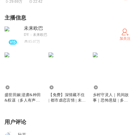
29.69万
22:42
主播信息
未来欧巴
DY：未来欧巴
加关注
85.07万
5219.41万
39.43万
94.27万
盛世田嫁|逆袭&种田
【免费】深情藏不住
乡村守灵人｜民间故
&权谋（多人有声
| 都市虐恋言情 | 未来
事｜恐怖悬疑 | 多人
剧）
欧巴有声剧
有声剧
用户评论
秋莟