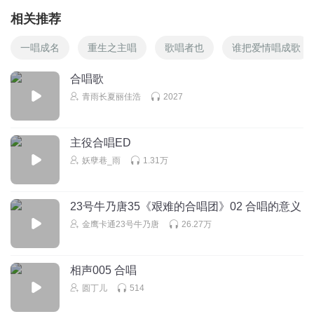
相关推荐
一唱成名
重生之主唱
歌唱者也
谁把爱情唱成歌
合唱歌
青雨长夏丽佳浩
2027
主役合唱ED
妖孽巷_雨
1.31万
23号牛乃唐35《艰难的合唱团》02 合唱的意义
金鹰卡通23号牛乃唐
26.27万
相声005 合唱
圆丁儿
514