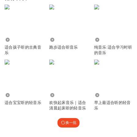
15.70万
15.81万
365.30万
适合孩子听的古典音
跑步适合听音乐
纯音乐:适合学习时听
乐
的音乐
298.94万
5.84万
117.80万
适合宝宝听的轻音乐
欢快起床音乐｜适合
早上最适合听的轻音
清晨起床听的轻音乐
乐
换一批