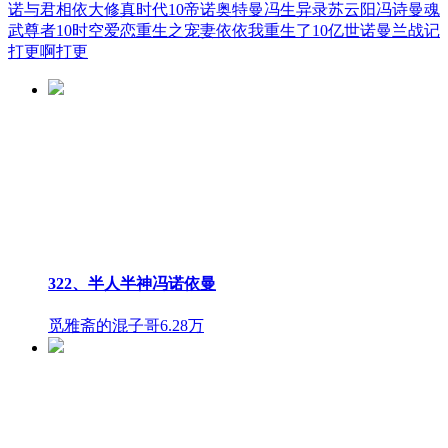
诺与君相依
大修真时代10
帝诺奥特曼
冯生异录
苏云阳冯诗曼
魂
武尊者10时空爱恋
重生之宠妻依依
我重生了10亿世
诺曼兰战记
打更啊打更
322、半人半神冯诺依曼
觅雅斋的混子哥
6.28万