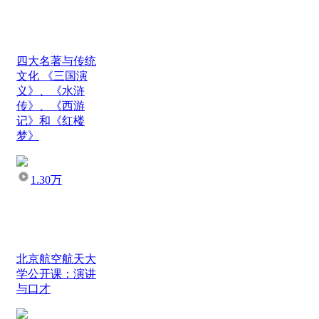
四大名著与传统
文化 《三国演
义》、《水浒
传》、《西游
记》和《红楼
梦》
1.30万
北京航空航天大
学公开课：演讲
与口才