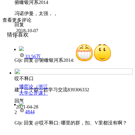
俯瞰银河系2014
冯诺伊曼，太强，，
查看更多评论
回复
2018-10-07
猜你喜欢
1
33.56万
Gljc
回复 @
俯瞰银河系2014
:
哎不释口
博弈论（浙江
建了一个群一起学习交流839306332​
大学公开课）
回复
2021-04-28
4844
2
Gljc
回复 @
哎不释口
:
哪里的群，扣、V里都没有啊？