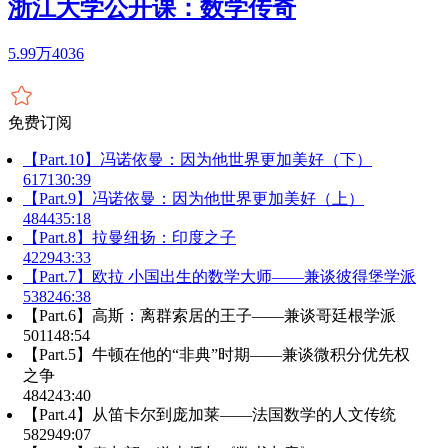
浙江大学公开课：数学传奇
5.99万
4036
免费订阅
【Part.10】冯诺依曼：因为他世界更加美好（下）
6171
30:39
【Part.9】冯诺依曼：因为他世界更加美好（上）
4844
35:18
【Part.8】拉曼纽扬：印度之子
4229
43:33
【Part.7】欧拉 小国出生的数学大师——兼谈彼得堡学派
5382
46:38
【Part.6】高斯：离群索居的王子——兼谈哥廷根学派
5011
48:54
【Part.5】牛顿在他的“非典”时期——兼谈微积分优先权
之争
4842
43:40
【Part.4】从笛卡尔到庞加莱——法国数学的人文传统
5829
49:07