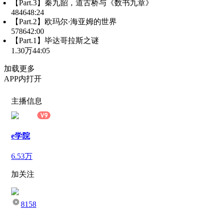
【Part.3】秦九韶，道古桥与《数书九章》
4846
48:24
【Part.2】欧玛尔·海亚姆的世界
5786
42:00
【Part.1】毕达哥拉斯之谜
1.30万
44:05
加载更多
APP内打开
主播信息
e学院
6.53万
加关注
8158