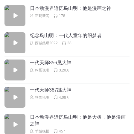
我是涵爸爸
回复 @
18127805977
:
高屋良树才神秘
日本动漫界追忆鸟山明：他是漫画之神
正观新闻
178
13903131qmu
鸟山明先生在2024年3月1日因病去世了
纪念鸟山明：一代人童年的织梦者
回复
2024-03-10
21
西城慈母2022
28
Frank冯羿飞
回复 @
13903131qmu
:
永远的鸟山明，永远封神的龙
珠，反战斗士如今只剩宫崎骏老爷子了
一代天师856见大神
狗蛋说书
3.20万
陈茜_b3
其实我是没看过漫画的88年尾的孩子，但是我真的听了这一
一代天师387跳大神
集听了两遍，也因为这个想去看看漫画。也因为这一集，回
狗蛋说书
4.08万
去收听了馒头大师的所有节目，讲的真的很好，每一集我都
好喜欢，我都可以听一遍讲个零零碎碎给我老公听，也因为
这个节目，喜马拉雅app变成我一个不会卸载app.谢谢馒头大
日本动漫界追忆鸟山明：他是大树，他是漫画
师！
之神
回复
2019-07-13
羊城晚报
457
5