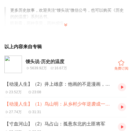
更多历史故事，欢迎关注“馒头说”微信公号，也可以购买《历史
的的温度》系列丛书。
听和看，两种享受，两种感悟。
从音频节目中听到专门讲《阿拉蕾》和《龙珠》，机会应该
以上内容来自专辑
不多吧？哈哈
馒头说·历史的温度
5639.92万
16.67万
免费订阅
【动漫人生】（2）井上雄彦：他画的不是漫画，是我们的青春
23.52万
23:08
【动漫人生】（1）鸟山明：从乡村少年逆袭成一代大神
27.74万
31:31
【寸血河山】（2）马占山：孤悬东北的土匪将军