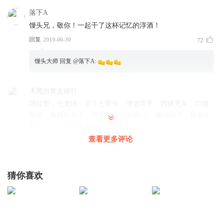
落下A
馒头兄，敬你！一起干了这杯记忆的淳酒！
回复
2019-06-30
72
馒头大师
回复 @
落下A
:
天亮出发去旅行
阿拉蕾，七龙珠，圣斗士星矢，灌篮高手，四驱兄弟，口袋
精灵，魔神坛斗士，浪客剑心，乱码1/2，幽游白书，哆啦A
梦。。。。太多太多的童年回忆
查看更多评论
回复
2019-12-27
44
鄙视腾讯
回复 @
天亮出发去旅行
:
补充一下七零后的回忆《城市猎
人》《怪物太郎》《凯普》《北斗神拳》《猫眼三姐妹》《疯魔小
猜你喜欢
次郎》《白色战士大和号》
Bean_io