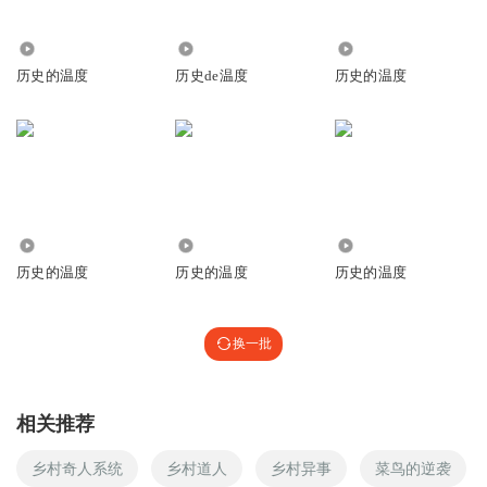
作为90后最值得怀念的就是每天放学都着急忙慌的跑回家，
就是为了追连播的动画片龙珠，四驱兄弟，每天都有一件期
2.05万
9053
5208
待的事情，真的很幸福。看看现在这些动画片，佩奇，熊
历史的温度
历史de温度
历史的温度
大。。。真是惨不忍睹
回复
2019-06-29
39
AHH_ASS
回复 @
Bean_io
:
还有数码宝贝
里亮
5862
5862
6889
能不能讲讲青山刚昌啊
历史的温度
历史的温度
历史的温度
回复
2020-03-08
26
奇异博士DOC
回复 @
里亮
:
童年阴影
换一批
18127805977
相关推荐
有机会请馒头大师讲下尾田大神，他很神秘
回复
乡村奇人系统
乡村道人
乡村异事
菜鸟的逆袭
2019-06-28
25