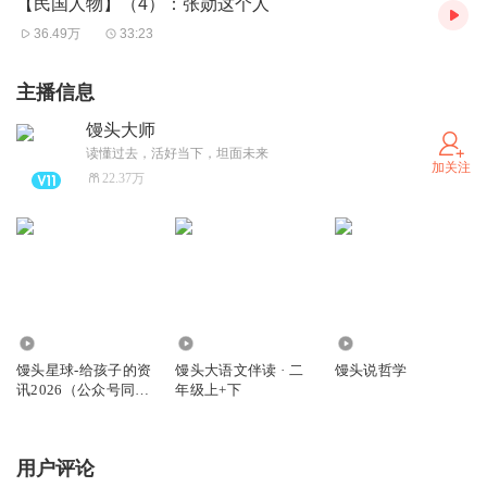
【民国人物】（4）：张勋这个人
36.49万
33:23
主播信息
馒头大师
读懂过去，活好当下，坦面未来
加关注
22.37万
299.81万
1.55万
6.87万
馒头星球-给孩子的资
馒头大语文伴读 · 二
馒头说哲学
讯2026（公众号同
年级上+下
名）
用户评论