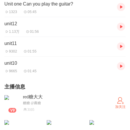
Unit one Can you play the guitar?
1323
05:45
unit12
1.13万
01:56
unit11
9302
01:55
unit10
9665
01:45
主播信息
red糖大大
糖糖 @農糖
加关注
3105