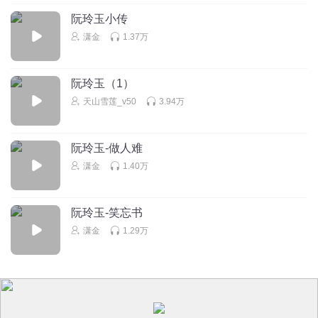
阮玲玉小传
听友61288875
潇金
1.37万
没想到声音也这么好听
回复
2016-10-11
1
阮玲玉（1）
天山雪莲_v50
3.94万
阮玲玉-做人难
潇金
1.40万
阮玲玉-笑忘书
潇金
1.29万