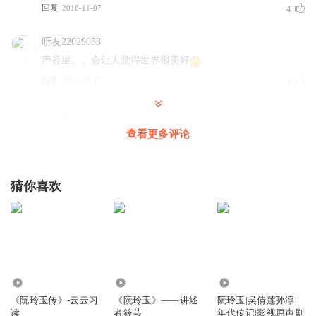
回复
2016-11-07
4
听友22029033
声音里。。会让人觉得世界很美好
回复
2016-08-17
3
小知时间
哈喽罗威，第一次听到你的声音，比想象中的更文艺范
查看更多评论
回复
2016-08-19
2
猜你喜欢
沫沫_q1g
知道阮玲玉是一个特别厉害的电影明星，但是没看过她演的
电影
回复
2020-09-06
1
小暇_zd
74.15万
23.54万
2.06万
好听
《阮玲玉传》-云云习
《阮玲玉》——讲述
阮玲玉|吴倩莲孙淳|
读
者筱芸
年代传记|影视原声剧
回复
2018-06-13
1