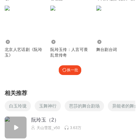
六甲鱼小姐
在听完各种电音 hippop 良久还是找不到自己 所以 深夜的时
候 我就来这 居然睡着了
回复
2017-06-23
1
600
6.91万
1202
北京人艺话剧《阮玲
阮玲玉传：人言可畏
舞台剧台词
duang洁
玉》
乱世传奇
声音太有磁性了，迷人
换一批
回复
2017-05-31
1
听友47832287
相关推荐
不错
回复
2017-04-08
1
白玉玲珑
玉舞神行
芭莎的舞台剧场
异能者的舞台
Lavieenrosemio
阮玲玉（2）
好听的声音
天山雪莲_v50
3.63万
回复
2017-01-27
1