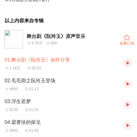
以上内容来自专辑
舞台剧《阮玲玉》原声音乐
4.70万
368
免费订阅
01.舞台剧《阮玲玉》创作分享
1.18万
25:53
02.毛毛雨之阮玲玉登场
4685
01:13
03.浮生若梦
6230
01:55
04.梁赛珍的探戈
4900
01:49