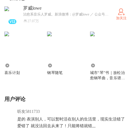
罗威lowe
治愈系音乐人罗威。新浪微博：@罗威lowe ／ 公众号：罗威的治愈小馆
加关注
27.07万
7021
1.38亿
712.05万
喜乐计划
钢琴随笔
城市“琴”书｜放松治
愈钢琴曲，音乐谱写
每个温暖瞬间
用户评论
听友5811733
是的 表演别人，可以暂时活在别人的生活里，现实生活错了
爱错了 就没法回去从来了！只能将错就错,,,