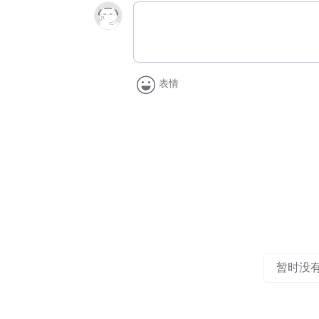
表情
暂时没