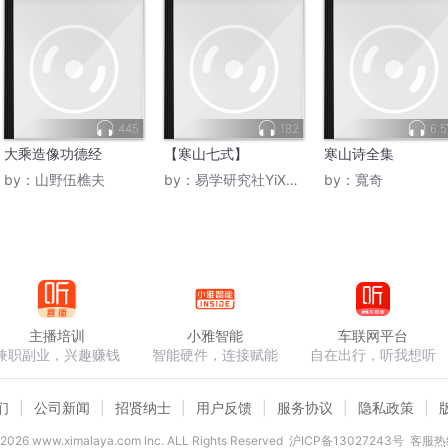
445
182
6.
大乘造像功德经
【寒山七式】
寒山诗全集
by：
山野伍樵夫
by：
易学研究社YiXue12213
by：
寬奇
主播培训
小雅智能
车联网平台
兼职副业，兴趣赚钱
智能硬件，连接赋能
自在出行，听我想听
们
公司新闻
招贤纳士
用户反馈
服务协议
隐私政策
2026
www.ximalaya.com lnc. ALL Rights Reserved
沪ICP备13027243号
客服热线