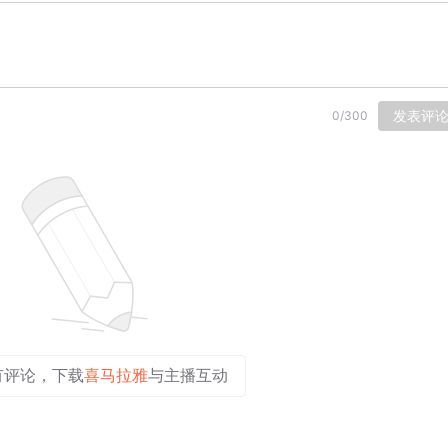
发表评
0
/
300
有评论，下载
喜马拉雅
与主播互动