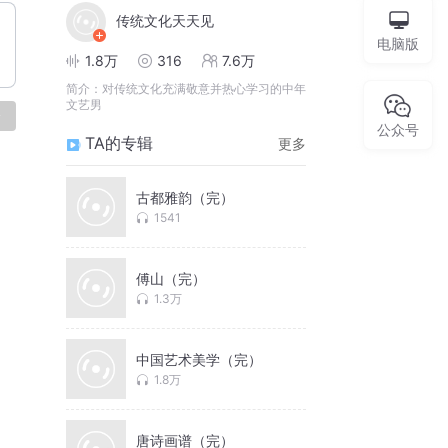
传统文化天天见
电脑版
1.8万
316
7.6万
简介：
对传统文化充满敬意并热心学习的中年
文艺男
论
公众号
TA的专辑
更多
古都雅韵（完）
1541
傅山（完）
1.3万
中国艺术美学（完）
1.8万
唐诗画谱（完）