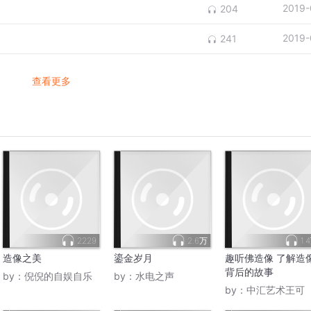
2019-
204
2019-
241
查看更多
2229
2.6万
1.
造像之美
鎏金岁月
趣听佛造像 了解造
背后的故事
by：
倪倪的自娱自乐
by：
水电之声
by：
中汇艺术王可