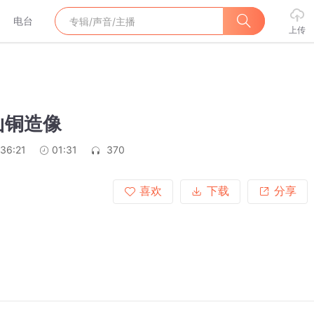
电台
上传
山铜造像
:36:21
01:31
370
喜欢
下载
分享