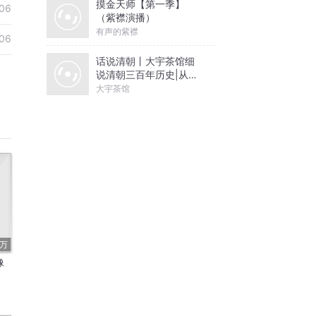
摸金天师【第一季】
06
（紫襟演播）
有声的紫襟
06
话说清朝丨大宇茶馆细
说清朝三百年历史|从努
尔哈赤到末代皇帝溥仪|
大宇茶馆
康熙雍正乾隆
4万
像