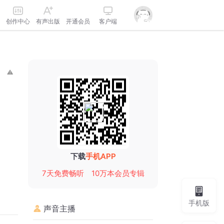
创作中心
有声出版
开通会员
客户端
下载
手机APP
7天免费畅听
10万本会员专辑
手机版
声音主播