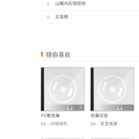
山嘴沟石窟壁画
8
文昌阁
9
猜你喜欢
5.3万
2609
FO教造像
造像仪規
by：
向啥啥红
by：
富貴無量