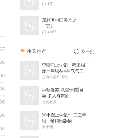
1万
郑昶著中国美术史
（完）
4967
07
相关推荐
换一批
06
李哪吒上学记｜稀里糊
涂一年级&神神气气二年
06
级
东海小学广播站
06
神秘复苏|悬疑惊悚|灵
异|多人有声剧
06
北冥有声
米小圈上学记:一二三年
06
级 | 畅销出版物
米小圈
06