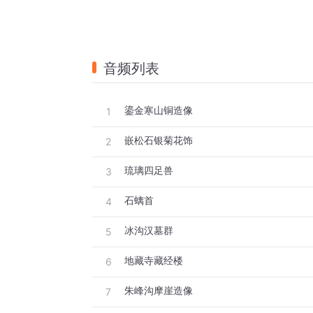
音频列表
鎏金寒山铜造像
1
嵌松石银菊花饰
2
琉璃四足兽
3
石螭首
4
冰沟汉墓群
5
地藏寺藏经楼
6
朱峰沟摩崖造像
7