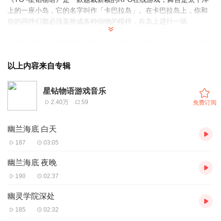
上的一座小岛，它的名字叫作「卡巴拉岛」。在卡巴拉岛上，你和
你的同伴们都必须装扮成各种动物的模样，在岛上进行一场
《星钻物语》由韩国著名游戏开发公司Ntreev强力推出。Ntreev的
前身是著名的Sonnori公司，曾多次荣获DIFECA大奖、 韩国游戏奖
和新软件展会奖。《仙境传说RO》的前部《星尘物语》(Arcturus)
以上内容来自专辑
也是由其挎刀制作，在韩国初上市就取得了销售排行前三名的骄人
佳绩，RO沿袭使用了《星尘物语》的引擎，目前游戏已经停止运
星钻物语游戏音乐
营。
2.40万
59
免费订阅
其他名称：
日本：トリックスター
幽兰海底 白天
韩国：트릭스터
美国：Trickster Online
187
03:05
台湾：卡巴拉岛
幽兰海底 夜晚
190
02:37
幽灵学院深处
185
02:32