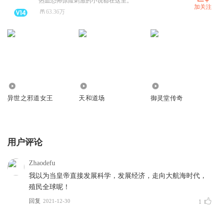
热血恐怖惊险刺激的小说都在这里。
加关注
63.36万
1.59万
1892
2549
异世之邪道女王
天和道场
御灵堂传奇
用户评论
Zhaodefu
我以为当皇帝直接发展科学，发展经济，走向大航海时代，
殖民全球呢！
回复
2021-12-30
1