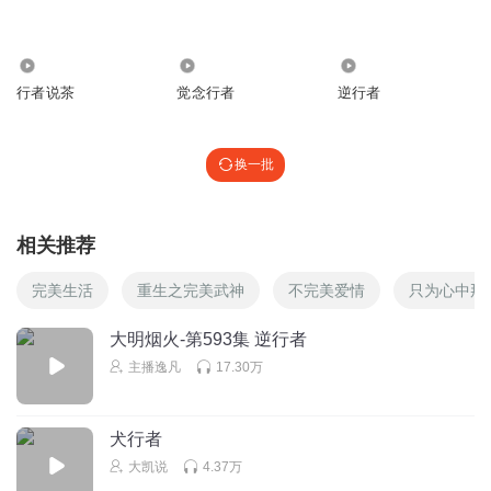
9551
913
1858
行者说茶
觉念行者
逆行者
换一批
相关推荐
完美生活
重生之完美武神
不完美爱情
只为心中那
大明烟火-第593集 逆行者
主播逸凡
17.30万
犬行者
大凯说
4.37万