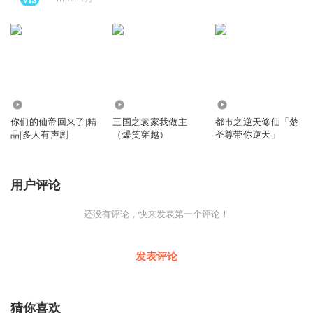
1.46亿
1518.54万
2.45亿
你们的仙帝回来了|精
三国之袁家我做主
都市之逆天修仙「楚
品|多人有声剧
（爆笑穿越）
圣尊带你逆天」
用户评论
还没有评论，快来发表第一个评论！
发表评论
猜你喜欢