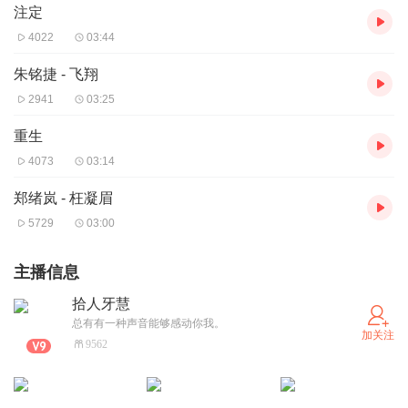
注定
4022
03:44
朱铭捷 - 飞翔
2941
03:25
重生
4073
03:14
郑绪岚 - 枉凝眉
5729
03:00
主播信息
拾人牙慧
总有有一种声音能够感动你我。
加关注
9562