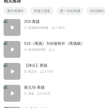
相关推荐
重生吧骚年
穿越之骚客
那一剑的风骚
你闷骚时很
203-离骚
恐龙叔叔讲故事
1.85万
019《离骚》为何被称作《离骚赋》
联合读创书院
1
【禅乐】离骚
钱文忠
3.75万
蔡元培-离骚
潇金
6.91万