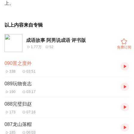
上。
以上内容来自专辑
成语故事 阿男说成语 评书版
1.77万
52
免费订阅
090置之度外
338
03:51
089玩物丧志
190
03:17
088完璧归赵
173
07:16
087龙山落帽
185
06:03