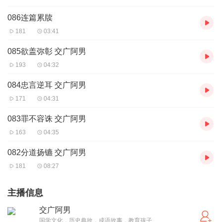
086连篇累牍
181
03:41
085欲盖弥彰 交广阿男
193
04:32
084忠言逆耳 交广阿男
171
04:31
083罪不容诛 交广阿男
163
04:35
082分道扬镳 交广阿男
181
08:27
主播信息
交广阿男
国学文化，历史典故，成语故事，教育孩子