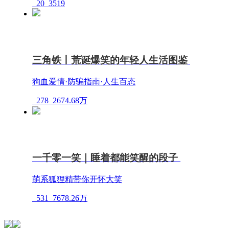
20
3519
三角铁丨荒诞爆笑的年轻人生活图鉴
狗血爱情·防骗指南·人生百态
278
2674.68万
一千零一笑｜睡着都能笑醒的段子
萌系狐狸精带你开怀大笑
531
7678.26万