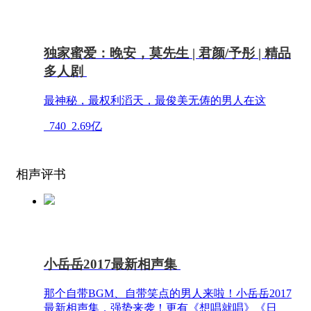
独家蜜爱：晚安，莫先生 | 君颜/予彤 | 精品
多人剧
最神秘，最权利滔天，最俊美无俦的男人在这
740
2.69亿
相声评书
小岳岳2017最新相声集
那个自带BGM、自带笑点的男人来啦！小岳岳2017
最新相声集，强势来袭！更有《想唱就唱》《日