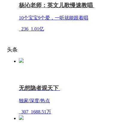
杨沁老师：英文儿歌慢速教唱
10个宝宝9个爱，一听就能跟着唱
236
1.01亿
头条
无想隐者观天下
独家/深度/热点
307
1688.51万