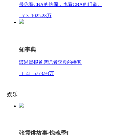
带你看CBA的热闹，也看CBA的门道。
513
1025.28万
知事典
潇湘晨报首席记者李典的播客
1141
5773.93万
娱乐
张震讲故事·惊魂季I