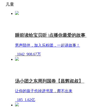
儿童
睡前读给宝贝听 |点播你最爱的故事
男声陪伴，加入乐粉团，一起讲故事！
1042
908.67万
汤小团之东周列国卷【昌辉叔叔】
让你的孩子也掉进书里，爬不出来
185
1.62亿