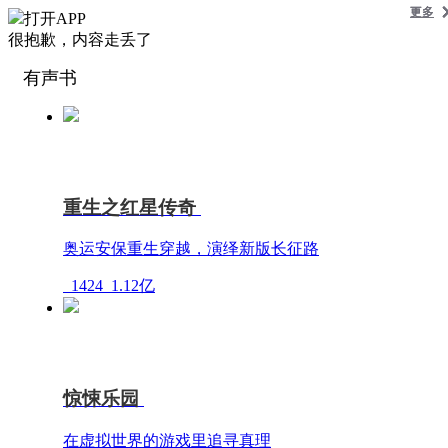
更多
更多
更多
更多
更多
打开APP
很抱歉，内容走丢了
有声书
重生之红星传奇
奥运安保重生穿越，演绎新版长征路
1424
1.12亿
惊悚乐园
在虚拟世界的游戏里追寻真理