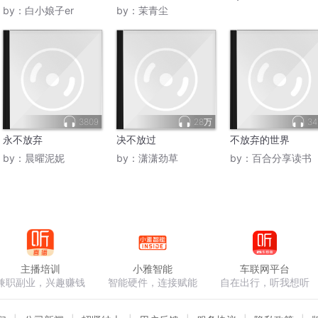
宠
镜重圆
by：
白小娘子er
by：
茉青尘
3809
28万
34
永不放弃
决不放过
不放弃的世界
by：
晨曜泥妮
by：
潇潇劲草
by：
百合分享读书
主播培训
小雅智能
车联网平台
兼职副业，兴趣赚钱
智能硬件，连接赋能
自在出行，听我想听