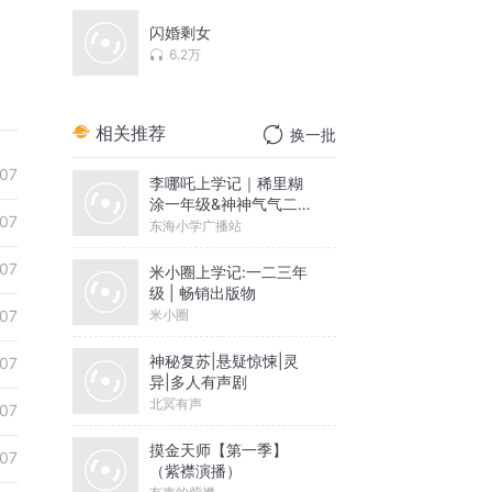
闪婚剩女
6.2万
相关推荐
换一批
07
李哪吒上学记｜稀里糊
涂一年级&神神气气二年
07
级
东海小学广播站
07
米小圈上学记:一二三年
级 | 畅销出版物
米小圈
07
神秘复苏|悬疑惊悚|灵
07
异|多人有声剧
北冥有声
07
摸金天师【第一季】
07
（紫襟演播）