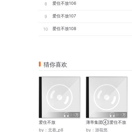
爱住不放106
8
爱住不放107
9
爱住不放108
10
猜你喜欢
3.9万
91.5万
爱住不放
薄帝集团④|爱住不放
by：
北巷_p8
by：
游筱悠