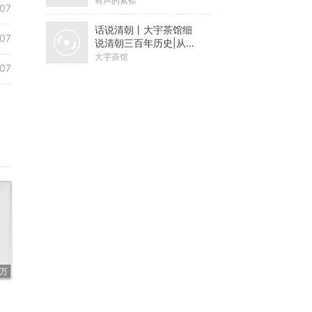
有声的紫襟
07
话说清朝丨大宇茶馆细
07
说清朝三百年历史|从努
尔哈赤到末代皇帝溥仪|
大宇茶馆
07
康熙雍正乾隆
1万