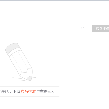
发表评
0
/
300
有评论，下载
喜马拉雅
与主播互动