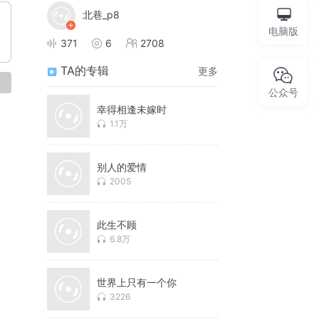
北巷_p8
电脑版
371
6
2708
TA的专辑
更多
论
公众号
幸得相逢未嫁时
1.1万
别人的爱情
2005
此生不顾
6.8万
世界上只有一个你
3226