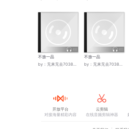
68
60
不放一品
不放一品
by：
无来无去70387090
by：
无来无去70387090
开放平台
云剪辑
对接海量精彩内容
在线音频剪辑神器