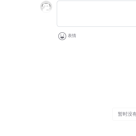
表情
暂时没