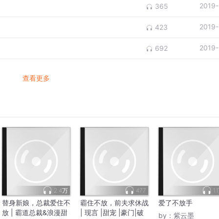
2019-
365
2019-
423
2019-
692
查看更多
2.4万
477
1.
替身新娘，总裁爱住不
霸住不放，前夫求休战
爱了不放手
放 | 霸道总裁&浪漫甜
| 现言 |甜宠 |豪门|破
by：
紫云墨