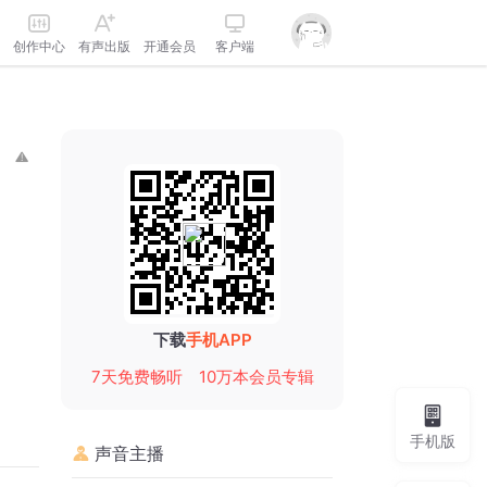
创作中心
有声出版
开通会员
客户端
下载
手机APP
7天免费畅听
10万本会员专辑
手机版
声音主播