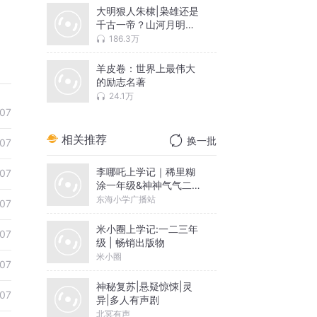
大明狠人朱棣|枭雄还是
千古一帝？山河月明原
型故事
186.3万
羊皮卷：世界上最伟大
的励志名著
24.1万
07
相关推荐
换一批
07
李哪吒上学记｜稀里糊
07
涂一年级&神神气气二年
级
东海小学广播站
07
米小圈上学记:一二三年
07
级 | 畅销出版物
米小圈
07
神秘复苏|悬疑惊悚|灵
07
异|多人有声剧
北冥有声