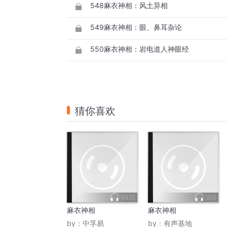
548麻衣神相：风土异相
549麻衣神相：眼、鼻耳杂论
550麻衣神相：岩电道人神眼经
猜你喜欢
8935
355
麻衣神相
麻衣神相
by：
中孚易
by：
有声基地