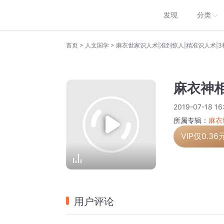
发现
分类
>
>
首页
人文国学
麻衣世家识人术|准到惊人|精准识人术|
麻衣神相
2019-07-18 16
所属专辑：
麻衣
VIP仅
0.36
用户评论