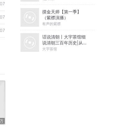
07
摸金天师【第一季】
07
（紫襟演播）
有声的紫襟
07
话说清朝丨大宇茶馆细
说清朝三百年历史|从努
尔哈赤到末代皇帝溥仪|
大宇茶馆
康熙雍正乾隆
1万