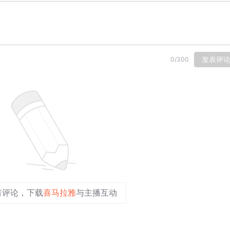
发表评
0
/
300
有评论，下载
喜马拉雅
与主播互动