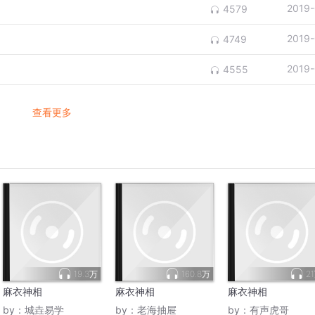
2019-
4579
2019-
4749
2019-
4555
查看更多
19.3万
160.8万
2
麻衣神相
麻衣神相
麻衣神相
by：
城垚易学
by：
老海抽屉
by：
有声虎哥