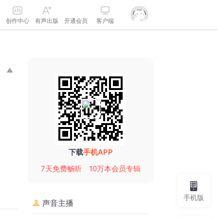
创作中心
有声出版
开通会员
客户端
下载
手机APP
7天免费畅听
10万本会员专辑
手机版
声音主播