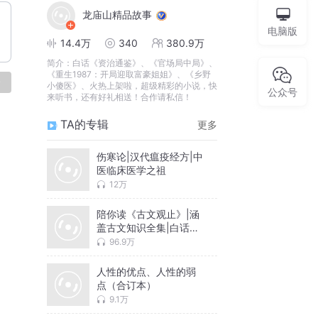
龙庙山精品故事
电脑版
14.4万
340
380.9万
简介：
白话《资治通鉴》、《官场局中局》、
《重生1987：开局迎取富豪姐姐》、《乡野
论
小傻医》、火热上架啦，超级精彩的小说，快
公众号
来听书，还有好礼相送！合作请私信！
TA的专辑
更多
伤寒论|汉代瘟疫经方|中
医临床医学之祖
12万
陪你读《古文观止》|涵
盖古文知识全集|白话释
意
96.9万
人性的优点、人性的弱
点（合订本）
9.1万