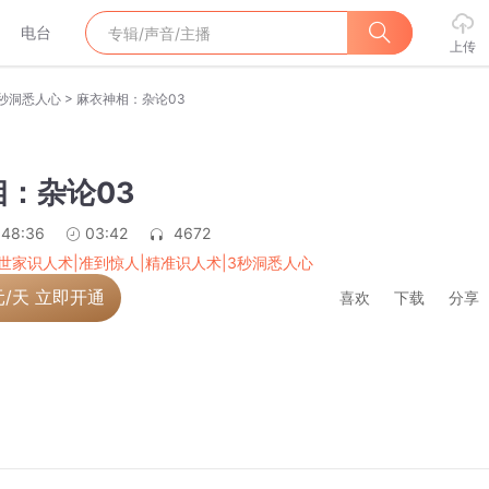
电台
上传
>
3秒洞悉人心
麻衣神相：杂论03
：杂论03
:48:36
03:42
4672
世家识人术|准到惊人|精准识人术|3秒洞悉人心
元/天 立即开通
喜欢
下载
分享