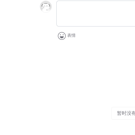
表情
暂时没