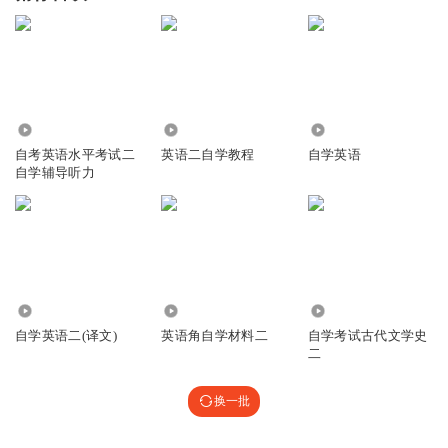
1.85万
12.37万
2093
自考英语水平考试二
英语二自学教程
自学英语
自学辅导听力
1763
3146
4905
自学英语二(译文)
英语角自学材料二
自学考试古代文学史
二
换一批