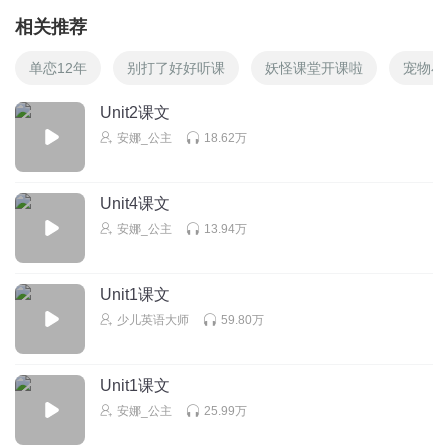
相关推荐
单恋12年
别打了好好听课
妖怪课堂开课啦
宠物小
Unit2课文
安娜_公主
18.62万
Unit4课文
安娜_公主
13.94万
Unit1课文
少儿英语大师
59.80万
Unit1课文
安娜_公主
25.99万