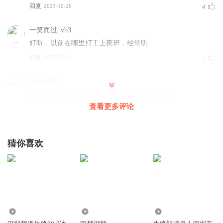
回复
2023-10-26
4
一笑而过_vb3
好听，以前在哪里打工上夜班，经常听
回复
2023-02-14
3
加持真平
更多往期节目请访问专辑：《2016年鹏城夜话》
http://t.cn/RGmJlEV；《2015年鹏城夜话》
查看更多评论
http://t.cn/RU1YoEy；《2014年鹏城夜话》
http://t.cn/RU1YoEL；《晚安深圳》(2013～2014)部分：
http://t.cn/RGfimA4《周信(@周老爷2011)推荐的影视作品1》
猜你喜欢
豆列：https://www.douban.com/doulist/43158150/
回复
2016-08-13
1
牛牛2012131415
谈的很棒的
3.38万
1.00万
2.16万
回复
2023-09-13
0