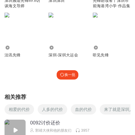
深圳频道先锋89.8访
深圳深圳
先锋朗读者丨深圳市
谈海文导师
前海港湾小学·作品集
听友471110627
好久不见
回复
2023-05-21
0
1396188fgmk
1097
1357
313.88万
朱克齐
法讯先锋
深圳-深圳大运会
听见先锋
回复
2020-05-06
0
换一批
相关推荐
相爱的代价
人多的代价
血的代价
来了就是深圳人
0092讨价还价
郭靖大侠和他的朋友们
3957