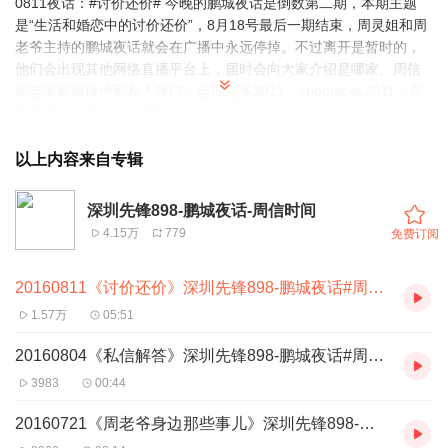
0811夜话：#讨价还价# 今晚的鹏城夜话是倒数第二期，本期主题
是“生活和婚恋中的讨价还价”，8月18号最后一期结束，周灵姐和周
老爷主持的鹏城夜话就会在广播中永远停掉。不过离开是暂时的，
他们会出现其他网络直播平台上，届时会向大家介绍是哪家。周信
周老爷新浪微博和私人微信：@周老爷2011、zhoulaoye2011；周
灵微信公众号：898周灵（pcyh898）
以上内容来自专辑
深圳先锋898-鹏城夜话-周信时间
4.15万
779
免费订阅
20160811《讨价还价》深圳先锋898-鹏城夜话#周信#
1.57万
05:51
20160804《私信解答》深圳先锋898-鹏城夜话#周信#
3983
00:44
20160721《周老爷身边那些事儿》深圳先锋898-鹏城夜话#周信#