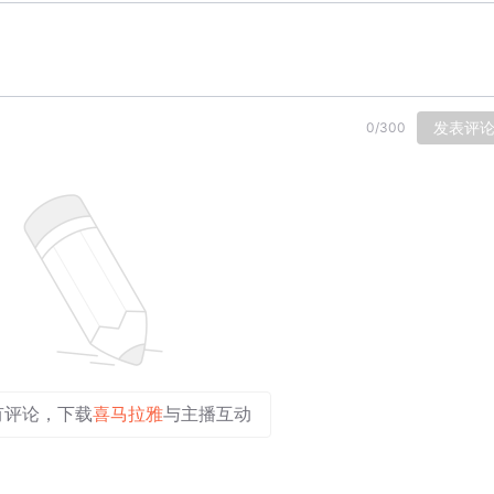
发表评
0
/
300
有评论，下载
喜马拉雅
与主播互动