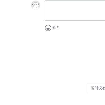
表情
暂时没