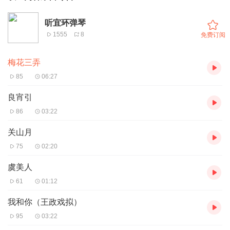
听宜环弹琴
1555
8
免费订阅
梅花三弄
85
06:27
良宵引
86
03:22
关山月
75
02:20
虞美人
61
01:12
我和你（王政戏拟）
95
03:22