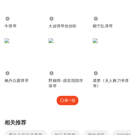
6195.56万
5044
1.65万
牛弹琴
大叔弹琴给你听
晓宁乱弹琴
1484
2.36万
6.22万
枫丹白露弹琴
野糊弹--跟苏阳阳学
裘梦《夫人舞刀爷弹
弹琴
琴》
换一批
相关推荐
重生之皇后是青梅
竹马弄青梅
青梅成双
别动他的