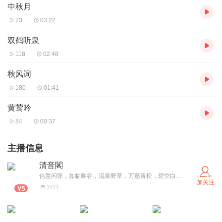
中秋月
73
03:22
双鹤听泉
118
02:48
秋风词
180
01:41
黄莺吟
84
00:37
主播信息
清音閣
信意闲弹，如临幽谷，流泉野草，万壑青松，碧空白云，朗月希星，呈现天地万物，却又无一物。
加关注
1513