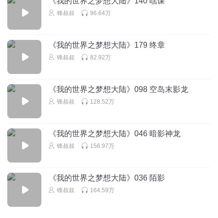
《我的世界之梦想大陆》140 嘿课
锋叔叔
96.64万
虚w无
你们谁玩过王者荣耀（有的回复并点赞）
《我的世界之梦想大陆》179 终章
回复
2020-01-27
68
锋叔叔
82.92万
先知夜行鸟
回复 @
虚w无
:
你们谁玩过我的世界（有的回复并点
赞）
《我的世界之梦想大陆》098 空岛末影龙
锋叔叔
128.52万
老金魔方
锋叔叔我不想给你打赏，但我的世界之梦想大陆很好听！
《我的世界之梦想大陆》046 暗影神龙
回复
2019-08-03
38
锋叔叔
156.97万
世界好美好呀
回复 @
老金魔方
:
对٩(๑^o^๑)۶
《我的世界之梦想大陆》036 陌影
锋叔叔
164.59万
泰坦突变末影人
求更新
回复
2019-07-29
35