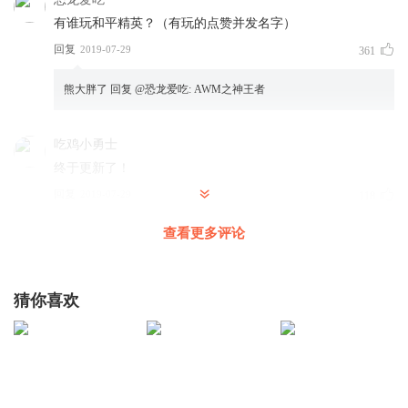
有谁玩和平精英？（有玩的点赞并发名字）
回复
2019-07-29
361
熊大胖了
回复 @
恐龙爱吃
:
AWM之神王者
吃鸡小勇士
终于更新了！
回复
2019-07-29
118
查看更多评论
1787619ajqs
回复 @
吃鸡小勇士
:
@qq.com
应该是澳大利亚的绵羊
猜你喜欢
说了第116章就叫佑龙谷
回复
2019-07-29
114
应该是澳大利亚的绵羊
回复 @
霜雨_颜汐
:
说过，在圈子里