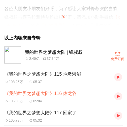
各位大朋友小朋友们好呀，为了感谢大家对锋叔叔的喜欢，
锋叔叔与喜马拉雅特别推出粉丝群，请添加小助手微信
【x
mls0815】
，备注
【我的世界】
，将由小助手通过拉群，到
时候锋叔叔会亲临微信群与大家见面哦。活动期间专辑享受
以上内容来自专辑
超低折扣优惠、立返红包奖励，还有更多神秘福利等着你，
千万不要错过此次机会，我们不见不散！
我的世界之梦想大陆 | 锋叔叔
2.40亿
37.74万
免费订阅
这是一部我的世界小小说，出自13岁的小作家晓皇，由锋叔
《我的世界之梦想大陆》115 垃圾潜能
叔播讲，欢迎小伙们相互分享！
108.25万
05:37
“我在哪？这是哪？” “孩子，这里是我的世界。” “我的世界？
《我的世界之梦想大陆》116 佑龙谷
那是哪里？” “哪里是所有人的信仰！” 今生无悔入MC，来生
106.50万
05:04
愿做方块人！ No regrets in this life into MC,the next life is
《我的世界之梦想大陆》117 回家了
willing to be a dimond！
105.78万
05:32