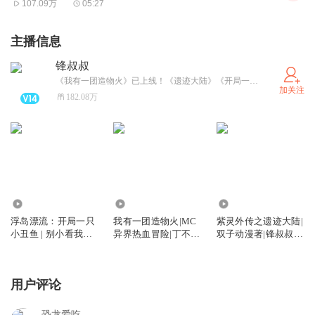
107.09万
05:27
主播信息
锋叔叔
《我有一团造物火》已上线！《遗迹大陆》《开局一只小丑鱼》更新中。武灵帝国/星空物语/紫灵大陆/海洋求生/魔法卡牌/综漫物语/吴有用等经典专辑必须要打卡哦！更多精彩故事，请关注并搜索“锋叔叔”。
加关注
182.08万
93.33万
1.31万
579.63万
浮岛漂流：开局一只
我有一团造物火|MC
紫灵外传之遗迹大陆|
小丑鱼 | 别小看我的
异界热血冒险|丁不凡
双子动漫著|锋叔叔演
鱼
系列
播
用户评论
恐龙爱吃