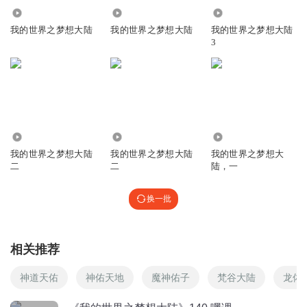
52.77万
2.62万
14.51万
终极毁灭者z
我的世界之梦想大陆
我的世界之梦想大陆
我的世界之梦想大陆
3
回复
2020-11-06
97
魔刀千刃一人敌万
回复 @
终极毁灭者z
:
别人都发了多少回了没用！
1595780dvvh
62.30万
883
3.64万
锋叔叔三天才更新一集
我的世界之梦想大陆
我的世界之梦想大陆
我的世界之梦想大
回复
2019-07-29
92
二
二
陆，一
听友207432458
回复 @
梦魇之道
:
你看多了，斗音短视频吧！
换一批
小牛牛果
相关推荐
快更新！快更新！
回复
2019-07-29
80
神道天佑
神佑天地
魔神佑子
梵谷大陆
龙佑
我的世界王者归来
回复 @
小牛牛果
:
很快了。