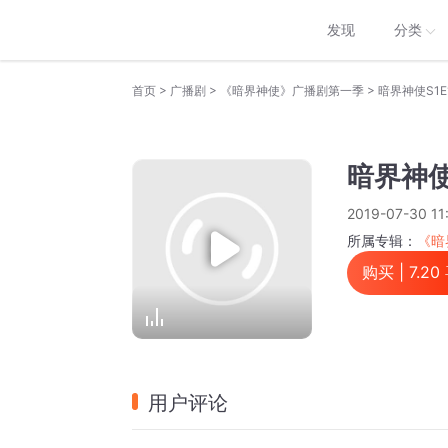
发现
分类
>
>
>
首页
广播剧
《暗界神使》广播剧第一季
暗界神使S1E
暗界神使
2019-07-30 11
所属专辑：
《暗
购买 |
7.20
用户评论