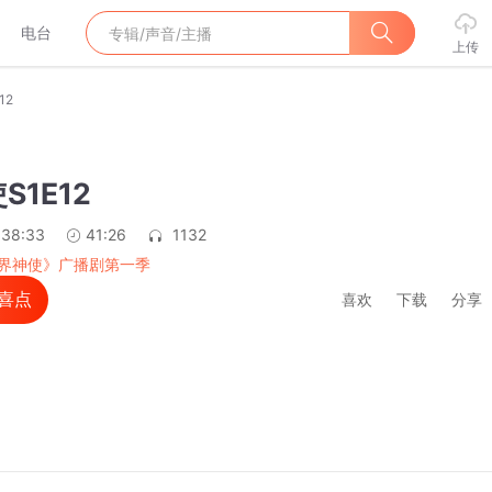
电台
上传
12
S1E12
:38:33
41:26
1132
界神使》广播剧第一季
喜点
喜欢
下载
分享