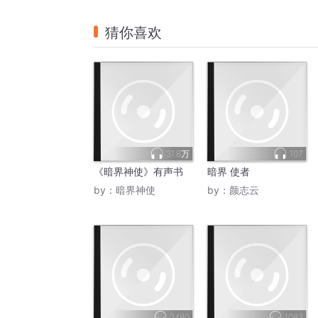
猜你喜欢
31.8万
107
《暗界神使》有声书
暗界 使者
by：
暗界神使
by：
颜志云
2480
1083