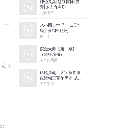
神秘复苏|悬疑惊悚|灵
异|多人有声剧
北冥有声
米小圈上学记:一二三年
1
级 | 畅销出版物
米小圈
摸金天师【第一季】
（紫襟演播）
有声的紫襟
赞
话说清朝丨大宇茶馆细
说清朝三百年历史|从努
尔哈赤到末代皇帝溥仪|
大宇茶馆
康熙雍正乾隆
07