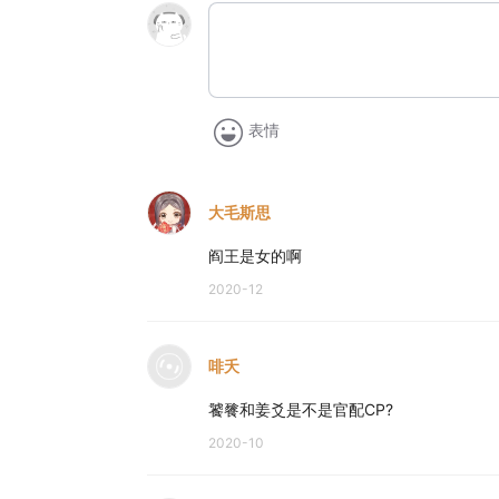
表情
大毛斯思
阎王是女的啊
2020-12
啡夭
饕餮和姜爻是不是官配CP?
2020-10