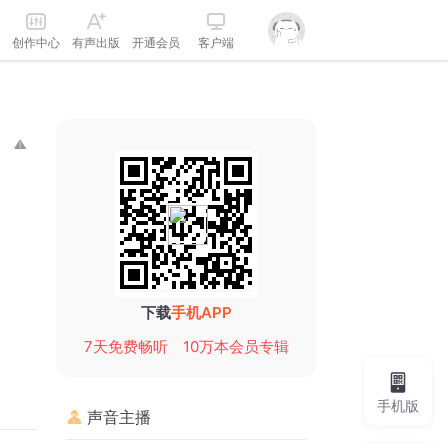
创作中心
有声出版
开通会员
客户端
下载
手机APP
7天免费畅听
10万本会员专辑
手机版
声音主播