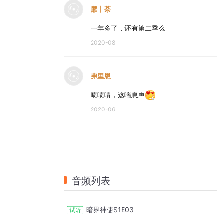
靡丨荼
一年多了，还有第二季么
2020-08
弗里恩
啧啧啧，这喘息声
2020-06
音频列表
暗界神使S1E03