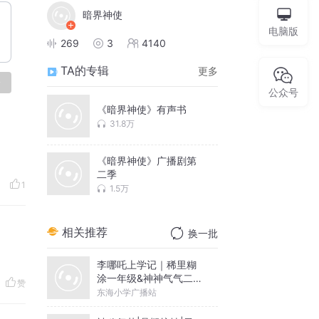
暗界神使
电脑版
269
3
4140
TA的专辑
更多
论
公众号
《暗界神使》有声书
31.8万
《暗界神使》广播剧第
二季
1
1.5万
相关推荐
换一批
李哪吒上学记｜稀里糊
涂一年级&神神气气二年
赞
级
东海小学广播站