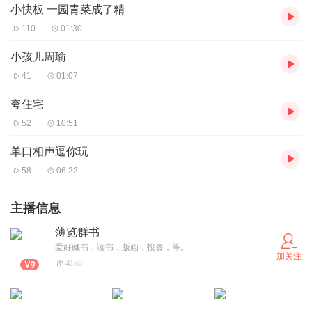
小快板 一园青菜成了精
110
01:30
小孩儿周瑜
41
01:07
夸住宅
52
10:51
单口相声逗你玩
58
06:22
主播信息
薄览群书
爱好藏书，读书，版画，投资，等。
加关注
4168