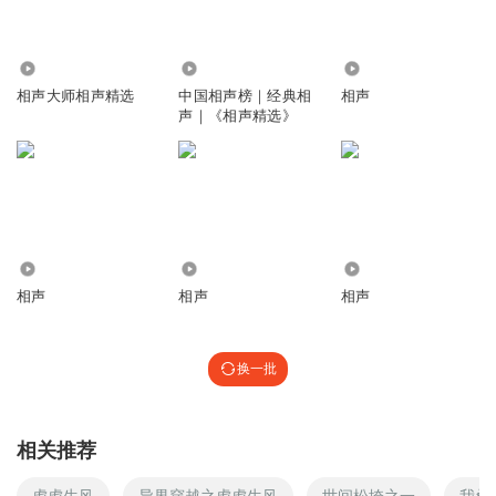
54.84万
51.18万
70.51万
相声大师相声精选
中国相声榜｜经典相
相声
声｜《相声精选》
7781
138.81万
3.67万
相声
相声
相声
换一批
相关推荐
虎虎生风
异界穿越之虎虎生风
世间松垮之一
我桑