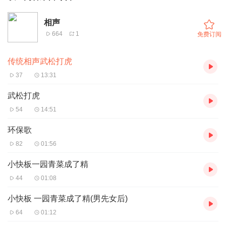
相声
664
1
免费订阅
传统相声武松打虎
37
13:31
武松打虎
54
14:51
环保歌
82
01:56
小快板一园青菜成了精
44
01:08
小快板 一园青菜成了精(男先女后)
64
01:12