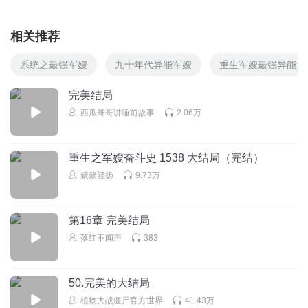
相关推荐
系统之最强军嫂
九十年代异能军嫂
重生军嫂最强异能女
完美结局
西瓜哥哥讲睡前故事
2.06万
重生之军嫂奋斗史 1538 大结局（完结）
簌簌轻扬
9.73万
第16章 完美结局
落红不闻声
383
50.完美的大结局
植物大战僵尸官方世界
41.43万