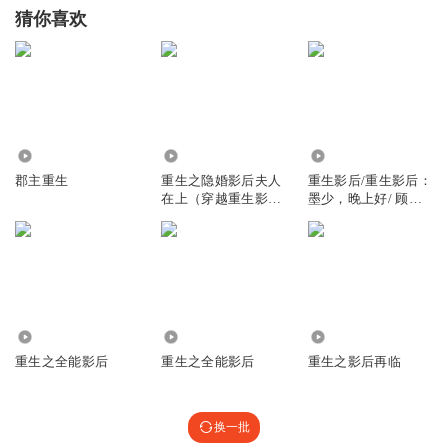
猜你喜欢
6766
9.40万
6909
郡主重生
重生之隐婚影后夫人
重生影后/重生影后：
在上（穿越重生影
墨少，晚上好/ 顾惜
后）
然
508
13.22万
425.31万
重生之全能影后
重生之全能影后
重生之影后再临
换一批