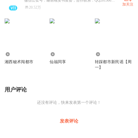
微信公众号：睡前晚安书友会；合作联系：QQ2013065973
加关注
20.52万
9.67万
12.73万
0
湘西秘术闯都市
仙福同享
转踩都市新民谣【周
一】
用户评论
还没有评论，快来发表第一个评论！
发表评论