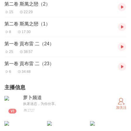
第二卷 斯萬之戀（2）
15
22:29
第二卷 斯萬之戀（1）
8
17:30
第一卷 貢布雷 二（24）
25
38:57
第一卷 貢布雷 二（23）
6
34:48
主播信息
萝卜频道
执著迷恋，为你分享。
加关注
2727