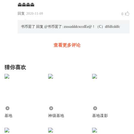
👻👻👻👻
回复
2020-11-09
0
书币罢了
回复 @
书币罢了
:
zxsszdddcxccdEe@！（C）dffdfcddfc
查看更多评论
猜你喜欢
9579
6.95万
5.80万
基地
神级基地
基地谍影