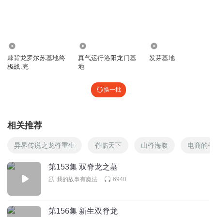
724
78.25万
1877
棘背龙罗尔苏基地终
真气运行洛阳龙门基
发芽基地
极战:完
地
换一批
相关推荐
异界传说之龙脊重生
脊临天下
山脊海腹
电商的脊
第153集 双脊龙之墓
我的故事有魔法
6940
第156集 新生双脊龙