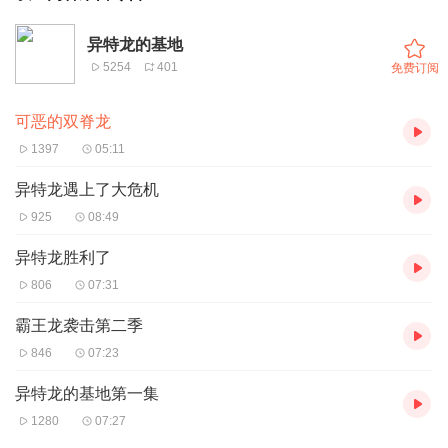
异特龙的基地
5254
401
免费订阅
可恶的双脊龙
1397
05:11
异特龙遇上了大危机
925
08:49
异特龙胜利了
806
07:31
霸王龙袭击第二季
846
07:23
异特龙的基地第一集
1280
07:27