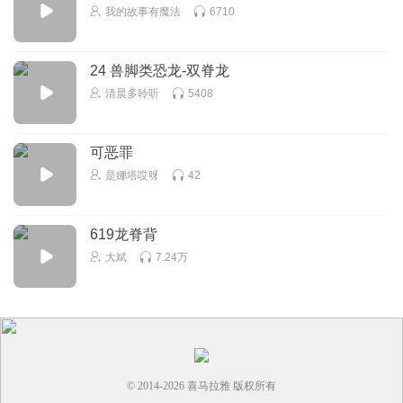
我的故事有魔法
6710
24 兽脚类恐龙-双脊龙
清晨多聆听
5408
可恶罪
是娜塔哎呀
42
619龙脊背
大斌
7.24万
© 2014-
2026
喜马拉雅 版权所有