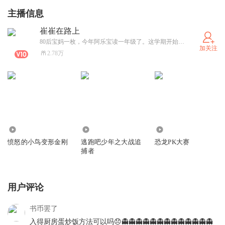
主播信息
崔崔在路上
80后宝妈一枚，今年阿乐宝读一年级了。这学期开始，准备带着他先把一年级必读书目全部过一遍。欢迎大家来听。
加关注
2.78万
677
5469
83.32万
愤怒的小鸟变形金刚
逃跑吧少年之大战追
恐龙PK大赛
捕者
用户评论
书币罢了
入得厨房蛋炒饭方法可以吗😞👻👻👻👻👻👻👻👻👻👻👻👻👻