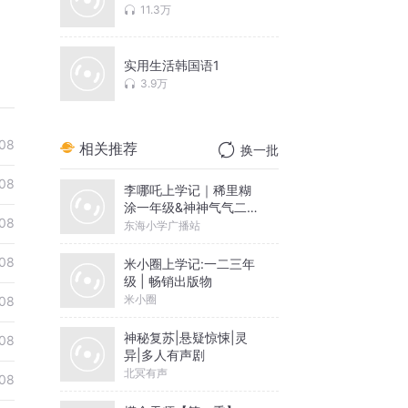
11.3万
实用生活韩国语1
3.9万
08
相关推荐
换一批
08
李哪吒上学记｜稀里糊
涂一年级&神神气气二年
08
级
东海小学广播站
08
米小圈上学记:一二三年
级 | 畅销出版物
米小圈
08
神秘复苏|悬疑惊悚|灵
08
异|多人有声剧
北冥有声
08