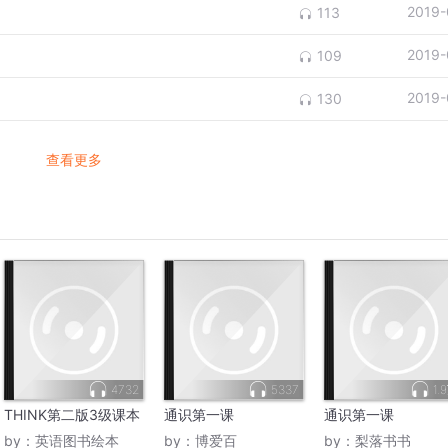
2019-
113
2019-
109
2019-
130
查看更多
4732
5337
1.
THINK第二版3级课本
通识第一课
通识第一课
by：
英语图书绘本
by：
博爱百
by：
梨落书书