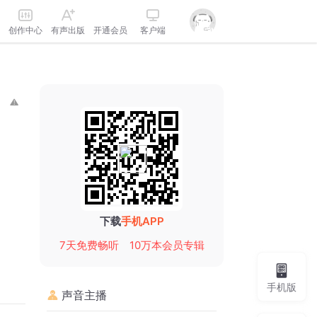
创作中心
有声出版
开通会员
客户端
下载
手机APP
7天免费畅听
10万本会员专辑
手机版
声音主播