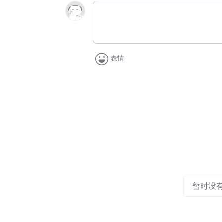
表情
暂时没