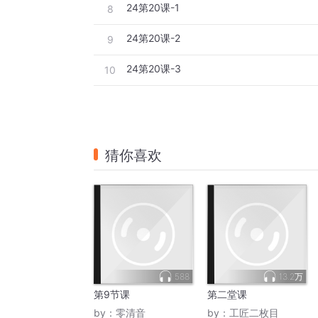
24第20课-1
8
24第20课-2
9
24第20课-3
10
猜你喜欢
588
13.2万
第9节课
第二堂课
by：
零清音
by：
工匠二枚目