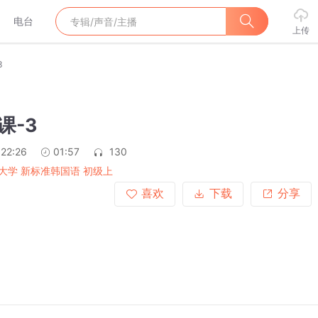
电台
上传
3
课-3
:22:26
01:57
130
大学 新标准韩国语 初级上
喜欢
下载
分享