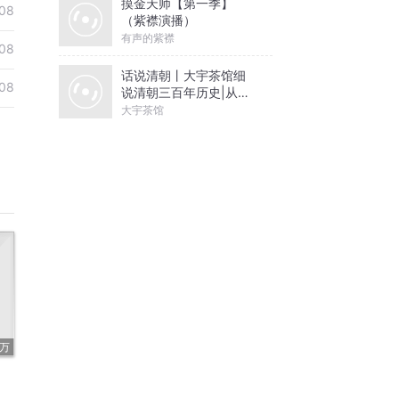
摸金天师【第一季】
08
（紫襟演播）
有声的紫襟
08
话说清朝丨大宇茶馆细
08
说清朝三百年历史|从努
尔哈赤到末代皇帝溥仪|
大宇茶馆
康熙雍正乾隆
9万