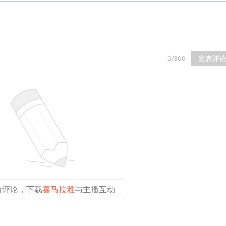
发表评
0
/
300
有评论，下载
喜马拉雅
与主播互动