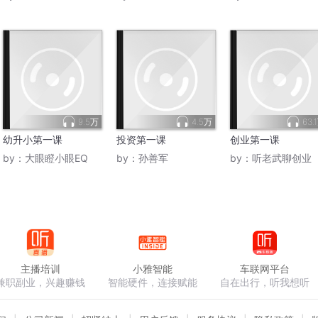
9.5万
4.5万
63.
幼升小第一课
投资第一课
创业第一课
by：
大眼瞪小眼EQ
by：
孙善军
by：
听老武聊创业
主播培训
小雅智能
车联网平台
兼职副业，兴趣赚钱
智能硬件，连接赋能
自在出行，听我想听