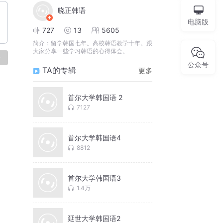
晓正韩语
电脑版
727
13
5605
简介：
留学韩国七年。高校韩语教学十年。跟
大家分享一些学习韩语的心得体会。
论
公众号
TA的专辑
更多
首尔大学韩国语 2
7127
首尔大学韩国语4
8812
首尔大学韩国语3
1.4万
延世大学韩国语2