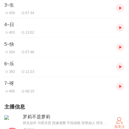
3~生
459
07:34
4~日
403
13:02
5~快
354
07:46
6~乐
383
12:23
7~呀
495
08:10
主播信息
罗莉不是萝莉
得见佳作 与君共赏 投缘便聚 不投就散 毁誉由人 得失不论
加关注