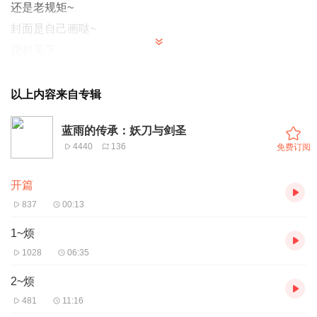
还是老规矩~
封面是自己画哒~
授权见下
鸣谢~
以上内容来自专辑
蓝雨的传承：妖刀与剑圣
4440
136
免费订阅
开篇
837
00:13
1~烦
1028
06:35
2~烦
481
11:16