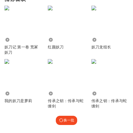
5.31万
7485
24.15万
妖刀记 第一卷 荒冢
红颜妖刀
妖刀龙组长
妖刀
2.98万
7123
3671
我的妖刀是萝莉
传承之钥：传承与蛇
传承之钥：传承与蛇
缠剑
缠剑
换一批