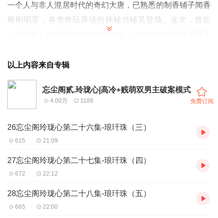
一个人与非人混居时代的奇幻大唐，已熟悉的制香铺子闻香
榭刚唱罢，各类奇玩异珍的神秘当铺又登场。这次，曾在
《闻香榭》中登场过的小蛇精公蛎，与身份神秘的俊美男子
毕岸成了拍档，共同经营一家老旧经营不善的当铺。又通过
种种当物的寻觅探究，蛛丝马迹地试图寻找能治愈他们诅咒
以上内容来自专辑
的方法，但却不觉陷入了一个巨大的阴谋中……
忘尘阁贰.玲珑心|高冷+贱萌双男主破案模式
4.00万
1188
免费订阅
【内容简介】
繁华的大唐洛阳，胆小怕事的灵蛇被迫与流落人间的龙子毕
26忘尘阁玲珑心第二十六集-琅玕珠（三）
岸共同经营起一家破败的当铺。他们身上所中的奇毒无药可
615
21:09
解，只能边侦破一起起神秘的当物案件，一边找寻解药秘
27忘尘阁玲珑心第二十七集-琅玕珠（四）
方。公蛎在毕岸的正气熏陶下逐渐成长，当他决心做一个好
672
22:12
掌柜时，却发现他一直暗恋却了无音讯的“丁香花”姑娘，在
28忘尘阁玲珑心第二十八集-琅玕珠（五）
一个最不可能出现的地方对他微笑……
665
22:00