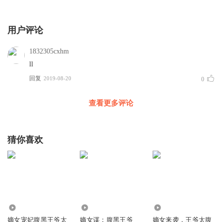
用户评论
1832305cxhm
ll
回复
2019-08-20
0
查看更多评论
猜你喜欢
4.08万
3002
162.01万
嫡女宠妃腹黑王爷太
嫡女谋：腹黑王爷
嫡女来袭，王爷太腹