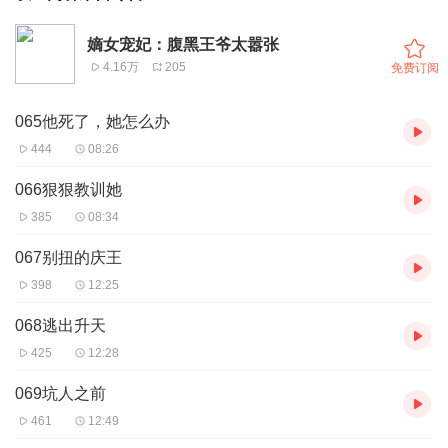
嫡女宠妃：腹黑王爷太嚣张
4.16万
205
免费订阅
065他死了，她怎么办
444
08:26
066狠狠教训她
385
08:34
067别扭的庆王
398
12:25
068逃出升天
425
12:28
069坑人之前
461
12:49