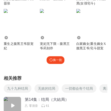
嚣张
黑(女强宅斗)
5.34万
5.74万
167.15万
重生之腹黑王爷甜宠
宠妃无下限：腹黑王
白家嫡女|重生嫡女X
妃
爷药别停
腹黑王爷|宅斗甜宠
换一批
相关推荐
九十九种结局
无效的结局
一切都会有个结局
离开
第14集：结局（大結局）
零清音
61