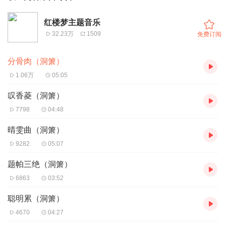
红楼梦主题音乐
32.23万
1509
免费订阅
分骨肉（洞箫）
1.06万
05:05
叹香菱（洞箫）
7798
04:48
晴雯曲（洞箫）
9282
05:07
题帕三绝（洞箫）
6863
03:52
聪明累（洞箫）
4670
04:27