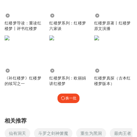
5777
494
3.05万
红楼梦导读：重读红
红楼梦系列：红楼梦
红楼梦原著丨红楼梦
楼梦丨评书红楼梦
六家谈
原文演播
2605
1031
78.14万
《补红楼梦》红楼梦
红楼梦系列：欧丽娟
红楼梦真探（古本红
的续写之一
讲红楼梦
楼梦版本）
换一批
相关推荐
仙有洞天
斗罗之剑神箫魔
重生为黑洞
最肉王者