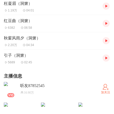
枉凝眉（洞箫）
1.19万
04:01
红豆曲（洞箫）
6382
06:58
秋窗风雨夕（洞箫）
2.20万
04:34
引子（洞箫）
5689
02:45
主播信息
听友87852545
加关注
16.90万