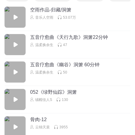
空雨作品-归藏/洞箫
音乐人空雨
53.07万
五音疗愈曲《天行九歌》洞箫22分钟
温柔换余生
47
五音疗愈曲《幽谷》洞箫 60分钟
温柔换余生
50
052《绿野仙踪》洞箫
绒帽佳人S
130
骨肉-12
云锦天裳
3955