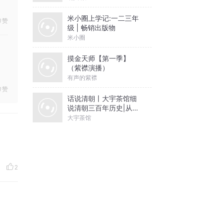
米小圈上学记:一二三年
赞
级 | 畅销出版物
米小圈
摸金天师【第一季】
（紫襟演播）
有声的紫襟
赞
话说清朝丨大宇茶馆细
说清朝三百年历史|从努
尔哈赤到末代皇帝溥仪|
大宇茶馆
康熙雍正乾隆
2