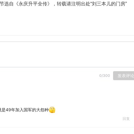
，节选自《永庆升平全传》，转载请注明出处“刘三本儿的门房”
发表评
0
/
300
是49年加入国军的大怨种
回复