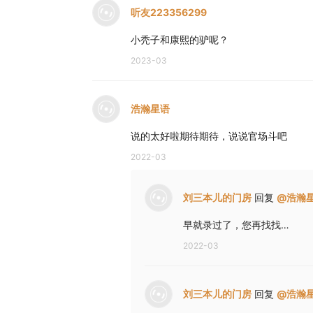
听友223356299
小秃子和康熙的驴呢？
2023-03
浩瀚星语
说的太好啦期待期待，说说官场斗吧
2022-03
刘三本儿的门房
回复
@
浩瀚
早就录过了，您再找找…
2022-03
刘三本儿的门房
回复
@
浩瀚