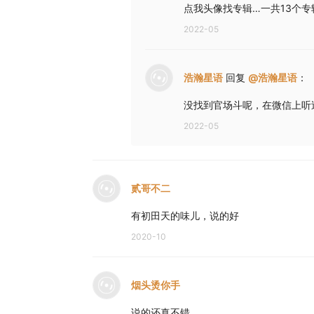
点我头像找专辑…一共13个专
2022-05
浩瀚星语
回复
@
浩瀚星语
：
没找到官场斗呢，在微信上听
2022-05
贰哥不二
有初田天的味儿，说的好
2020-10
烟头烫你手
说的还真不错