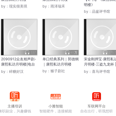
明楼》
by：
现实很美琪
by：
雨泽瑞禾
by：
品鉴评书馆
337
65万
275.
2090912众友相声剧-
单口经典系列｜郭德纲
宋金刚押宝·康熙私
康熙私访月明楼[电台
｜康熙私访月明楼
月明楼·三盗九龙杯 
版]
王玥波评书
by：
猴子剧社
by：
碎糖好汉
by：
喜马评书馆
主播培训
小雅智能
车联网平台
兼职副业，兴趣赚钱
智能硬件，连接赋能
自在出行，听我想听