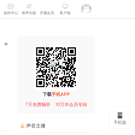
创作中心
有声出版
开通会员
客户端
下载
手机APP
7天免费畅听
10万本会员专辑
手机版
声音主播