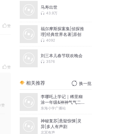
马寿出世
43.9万
赞
福尔摩斯探案集|侦探推
理|经典世界名著|原创
4092
刘三本儿春节联欢晚会
3576
赞
相关推荐
换一批
李哪吒上学记｜稀里糊
涂一年级&神神气气二年
赞
级
东海小学广播站
神秘复苏|悬疑惊悚|灵
异|多人有声剧
北冥有声