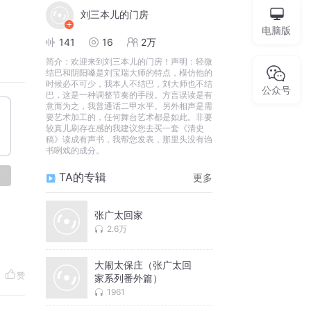
刘三本儿的门房
电脑版
141
16
2万
简介：
欢迎来到刘三本儿的门房！声明：轻微
结巴和阴阳嗓是刘宝瑞大师的特点，模仿他的
时候必不可少，我本人不结巴，刘大师也不结
公众号
巴，这是一种调整节奏的手段。方言误读是有
意而为之，我普通话二甲水平。另外相声是需
要艺术加工的，任何舞台艺术都是如此。非要
较真儿刷存在感的我建议您去买一套《清史
稿》读成有声书，我帮您发表，那里头没有诌
书咧戏的成分。
论
TA的专辑
更多
张广太回家
2.6万
大闹太保庄（张广太回
赞
家系列番外篇）
1961