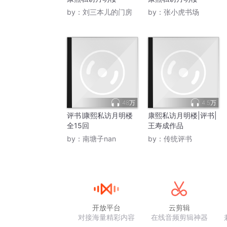
by：
刘三本儿的门房
by：
张小虎书场
48万
4.5万
评书∣康熙私访月明楼
康熙私访月明楼|评书|
全15回
王寿成作品
by：
南塘子nan
by：
传统评书
开放平台
云剪辑
对接海量精彩内容
在线音频剪辑神器