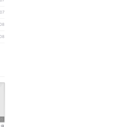
07
08
08
55
访月