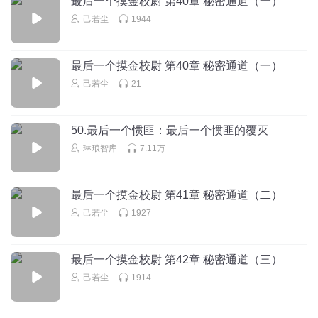
最后一个摸金校尉 第40章 秘密通道（一）
昨晚竟然梦到掌柜，带着一个三四岁的可爱的小孙女，我摆
了一桌子零食，家人们边吃零食边听掌柜说朱温传，大家都
己若尘
1944
笑得好开心😃
回复
2024-10-29
4
最后一个摸金校尉 第40章 秘密通道（一）
己若尘
21
風弦書話
两集是不是播反了呢？
回复
2019-08-20
3
50.最后一个惯匪：最后一个惯匪的覆灭
琳琅智库
7.11万
李天赐良缘
我觉得掌柜也有点龌龊，把老婆送到宫里也不一定就是睡觉
最后一个摸金校尉 第41章 秘密通道（二）
啊。也可以是学习纺织啊
己若尘
1927
回复
2019-08-21
3
境际悠云
回复 @
李天赐良缘
:
学习性知识.
最后一个摸金校尉 第42章 秘密通道（三）
己若尘
1914
亥道先生
一切都在变，人性不在变