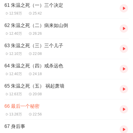
温的评价，你才懂得，为什么我心中必须有一个大唐。
61 朱温之死（一）三个决定
12.59万
25:42
让我们走进朱温的世界，从这个被诅咒的人的视角去看看那
个时代真实的大唐王朝。
62 朱温之死（二）病来如山倒
12.40万
26:26
63 朱温之死（三）三个儿子
12.10万
22:08
64 朱温之死（四）戒杀远色
12.40万
24:18
65 朱温之死（五） 祸起萧墙
12.63万
20:08
66 最后一个秘密
13.28万
22:56
67 身后事