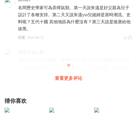
名間歷史學家可為弄獐鼠類。第一天說朱溫是好父親為兒子
設計了各種安排。第二天又說朱溫yin兒媳婦是當時潮流。史
料呢？五代十國 其他地區為什麼沒有？第三天說是後唐給他
抹黑。
回复
2019-08-22
6
道家玄龟白鹤
我有时想什么是唐朝，唐朝灭亡了吗？一个老板能力边界就
公司发展的极限。汉文化是内求的，天生有缺憾。阮籍载酒
而行，边走边哭，他感觉穷途末路。其实是外来文化补足了
查看更多评论
汉文化的不足，北魏重装上阵，有了唐朝。那宋朝算不算回
归。契丹是不是另一个唐朝。元朝有重来了一回，元朝最有
可能成为第二个唐朝的，但是元朝之前缺一个北魏。元朝之
猜你喜欢
后唐朝彻底没了。明朝是彻底的回归。唐朝为什么不能再继
续。今天算不算另一个唐朝，用西方的东西弥补了自身的不
足，但是有一天会不会还是要回归，回归安全感，变成明朝
和清朝。传统只是传统，是立足之地，却不是未来。鲁迅
说，世上本没有路，走的人多了就成了路。