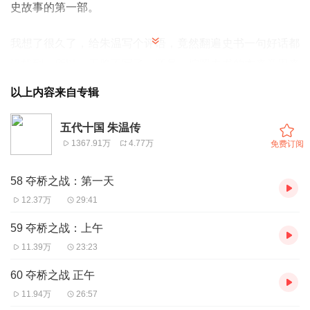
史故事的第一部。
我想了很久了，给朱温写个评语，竟然翻遍史书一句好话都
没找到。所以，干脆不写了。还是，按照史书的本来意思来
介绍朱温吧：
以上内容来自专辑
——朱温是一个吃喝嫖赌样样精通的皇帝。很多历史学家评
五代十国 朱温传
论过他：这个人活在人们心中的唯一理由就是死晚了。
1367.91万
4.77万
免费订阅
其实，掌柜也是怀着对大唐的恋恋不舍，开始走入朱温的人
58 夺桥之战：第一天
生的。唐朝就是被朱温颠覆的，但是我最终发现，似乎历史
12.37万
29:41
的真相不那么简单。
59 夺桥之战：上午
11.39万
23:23
甚至到最后我糊涂了，大唐到底是一个什么样的朝代？
60 夺桥之战 正午
看懂朱温的一生，你就明白大唐为什么亡国；看懂后世对朱
11.94万
26:57