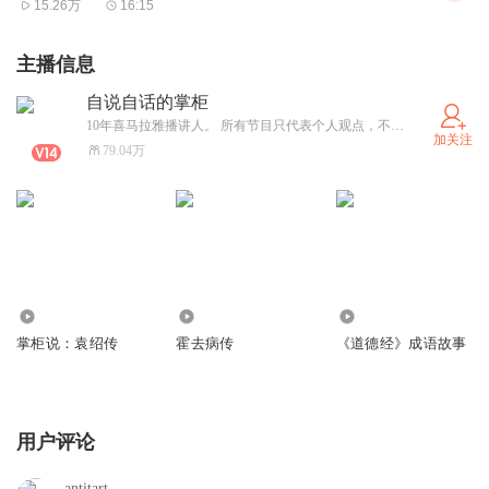
15.26万
16:15
主播信息
自说自话的掌柜
10年喜马拉雅播讲人。 所有节目只代表个人观点，不代表掌柜所供职任何机构。全责归属我个人，不认同的朋友请参考喜马拉雅其它作者内容进行作为学习内容。 实名信息：张越飞
加关注
79.04万
14.10万
905.81万
89.53万
掌柜说：袁绍传
霍去病传
《道德经》成语故事
用户评论
antitart