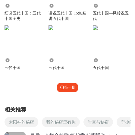
回复
2019-08-23
5
15.17万
24.37万
7.07万
细说五代十国：五代
话说五代十国|15集精
五代十国—风岭说五
一只ut党
十国全史
讲五代十国
代
如果说别人胡说，那自己就不能胡说，自己不严谨，就不能
说别人乱说，这没错吧。 回顾历史检讨自我，没问题，但也
没必要把我们，把历史上的英雄们个个批的体无完肤吧？能
算计跟搞阴谋不能等同，我们怎么就骨子里都是阴谋家了
呢？！歪果仁这么想这么宣传是他们心里有愧，毕竟说当年
他们屠杀劫掠的是坏的人更容易跟自己人解释。 最后一点，
5013
1015
43.75万
善恶还是有根据的，好人有底线，坏人无底线。
五代十国
五代十国
五代十国
回复
2019-09-04
1
换一批
文文的爱人
回复 @
一只ut党
:
我最赞同掌柜的一个观点是，好人一
定不是好皇帝，坏人不一定是坏皇帝。我们骨子里有没有满是阴谋
诡计我不知道，但是我认为咱们小老百姓最多算得上耍点小心眼，
相关推荐
还没到玩政治谋略的层次。
太阳神的秘密
我的秘密里有你
时空与秘密
宁少的
1518870qfal