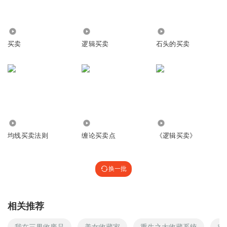
298.03万
7645
182
买卖
逻辑买卖
石头的买卖
13.18万
21.20万
10.17万
均线买卖法则
缠论买卖点
《逻辑买卖》
换一批
相关推荐
我在三界收废品
美女收藏家
重生之大收藏系统
空