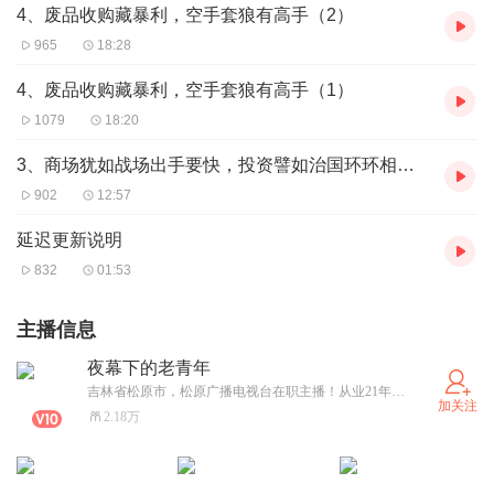
4、废品收购藏暴利，空手套狼有高手（2）
965
18:28
4、废品收购藏暴利，空手套狼有高手（1）
1079
18:20
3、商场犹如战场出手要快，投资譬如治国环环相扣（5）
902
12:57
延迟更新说明
832
01:53
主播信息
夜幕下的老青年
吉林省松原市，松原广播电视台在职主播！从业21年，主持节目类型多元化，擅长人文历史，社科，官场，玄幻，悬疑等各类有声作品的演播！拥有广电级独立的录音棚！
加关注
2.18万