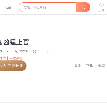
电台
上传
集 凶猛上官
:00:25
19:26
33.8万
蟑螂丨末世鼻祖
元/天 立即开通
喜欢
下载
分享