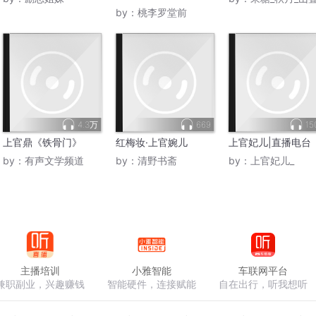
by：
桃李罗堂前
4.3万
669
15
上官鼎《铁骨门》
红梅妆·上官婉儿
上官妃儿|直播电台
by：
有声文学频道
by：
清野书斋
by：
上官妃儿_
主播培训
小雅智能
车联网平台
兼职副业，兴趣赚钱
智能硬件，连接赋能
自在出行，听我想听