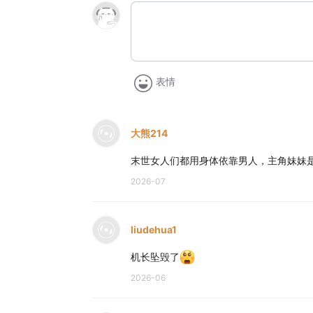
表情
大熊214
末世女人们都用身体依靠男人，主角妹妹
2026-07
liudehua1
机长坠毁了
2026-06