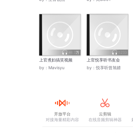
46.3万
5233
上官煮妇搞笑视频
上官悦享听书友会
by：
Mavisyu
by：
悦享听曾旭婧
开放平台
云剪辑
对接海量精彩内容
在线音频剪辑神器