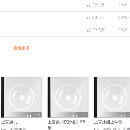
32.3万
2019-
33.2万
2019-
33.6万
2019-
查看更多
1.8万
2445
2
上官婉儿
上官鼎《沉沙谷》58
上官沐甜上学记
集
by：
励志姐妹
by：
果糖_秋月_山叠细