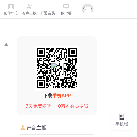
创作中心
有声出版
开通会员
客户端
下载
手机APP
7天免费畅听
10万本会员专辑
手机版
声音主播