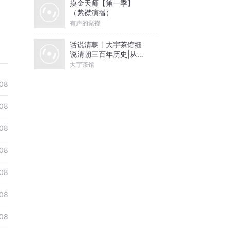
摸金天师【第一季】
（紫襟演播）
有声的紫襟
话说清朝丨大宇茶馆细
说清朝三百年历史|从努
尔哈赤到末代皇帝溥仪|
大宇茶馆
康熙雍正乾隆
08
08
08
08
08
08
08