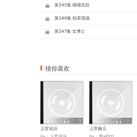
第345集 喵喵失踪
第346集 拍卖现场
第347集 女博士
猜你喜欢
25.5万
1489
上官说法
上官婉儿
by：
上官说法
by：
简ai001