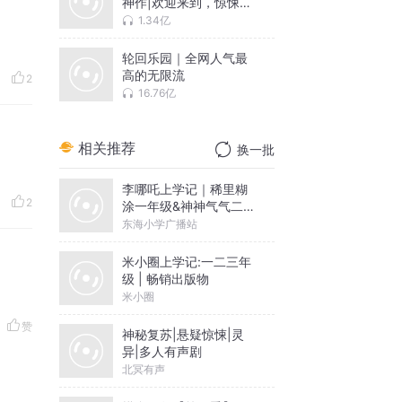
神作|欢迎来到，惊悚乐
园|多人有声剧
1.34亿
轮回乐园｜全网人气最
高的无限流
2
16.76亿
相关推荐
换一批
李哪吒上学记｜稀里糊
2
涂一年级&神神气气二年
级
东海小学广播站
米小圈上学记:一二三年
级 | 畅销出版物
米小圈
赞
神秘复苏|悬疑惊悚|灵
异|多人有声剧
北冥有声