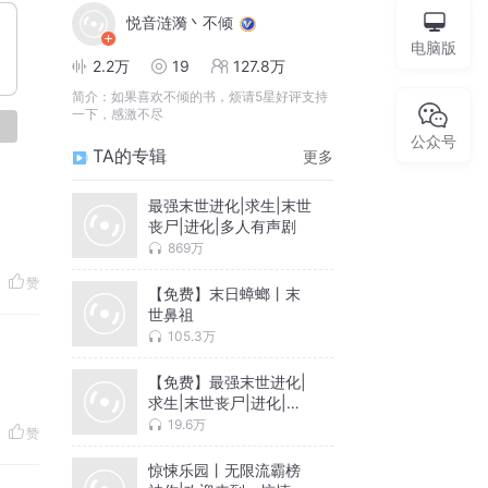
悦音涟漪丶不倾
电脑版
2.2万
19
127.8万
简介：
如果喜欢不倾的书，烦请5星好评支持
一下，感激不尽
论
公众号
TA的专辑
更多
最强末世进化|求生|末世
丧尸|进化|多人有声剧
869万
赞
【免费】末日蟑螂丨末
世鼻祖
105.3万
【免费】最强末世进化|
求生|末世丧尸|进化|多
人有声剧
19.6万
赞
惊悚乐园丨无限流霸榜