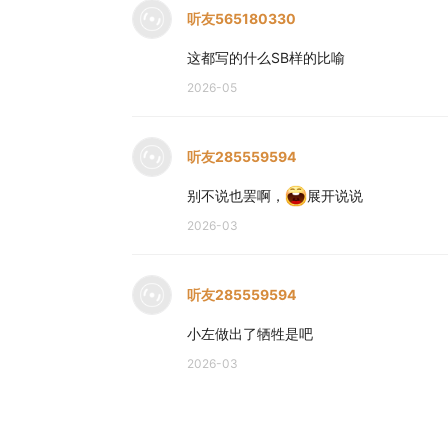
听友565180330
这都写的什么SB样的比喻
2026-05
听友285559594
别不说也罢啊，
展开说说
2026-03
听友285559594
小左做出了牺牲是吧
2026-03