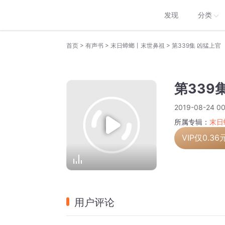
发现
分类
>
>
>
首页
有声书
末日蟑螂丨末世鼻祖
第339集 凶猛上官
第339
2019-08-24 00
所属专辑：
末日
VIP仅
0.36
用户评论