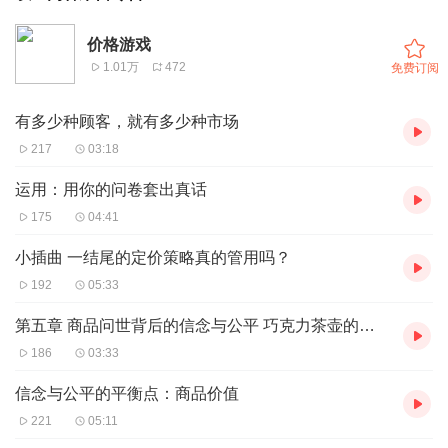
价格游戏
1.01万
472
免费订阅
有多少种顾客，就有多少种市场
217
03:18
运用：用你的问卷套出真话
175
04:41
小插曲 一结尾的定价策略真的管用吗？
192
05:33
第五章 商品问世背后的信念与公平 巧克力茶壶的艰辛上市
186
03:33
信念与公平的平衡点：商品价值
221
05:11