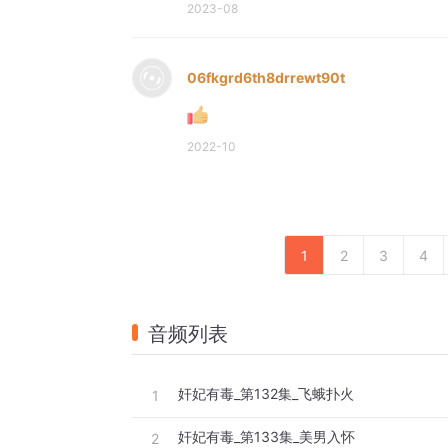
2023-08
06fkgrd6th8drrewt90t
2022-10
1
2
3
4
音频列表
奸妃有毒_第132集_飞蛾扑火
1
奸妃有毒_第133集_美男入怀
2