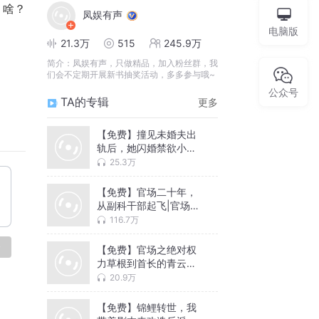
　啥？
凤娱有声
电脑版
21.3万
515
245.9万
简介：
凤娱有声，只做精品，加入粉丝群，我
们会不定期开展新书抽奖活动，多多参与哦~
公众号
TA的专辑
更多
【免费】撞见未婚夫出
轨后，她闪婚禁欲小叔
虐渣|豪门|复仇
25.3万
【免费】官场二十年，
从副科干部起飞|官场小
说|权谋|逆袭
116.7万
论
【免费】官场之绝对权
力草根到首长的青云路|
官场小说
20.9万
【免费】锦鲤转世，我