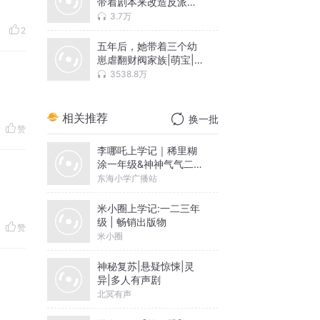
带着剧本来改造反派全
家啦|团宠|萌宝
3.7万
2
五年后，她带着三个幼
崽虐翻财阀家族|萌宝|霸
总女强
3538.8万
相关推荐
换一批
赞
李哪吒上学记｜稀里糊
涂一年级&神神气气二年
级
东海小学广播站
米小圈上学记:一二三年
级 | 畅销出版物
赞
米小圈
神秘复苏|悬疑惊悚|灵
异|多人有声剧
北冥有声