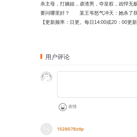
杀主母，打嫡姐，虐渣男，夺皇权，凶悍无
要问哪里奸？　　某王爷怒气冲天：她杀了
【更新频率：日更。每日14:00或20：00
用户评论
表情
1528078ztlp