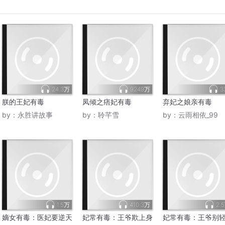
24.3万
9249万
3
朕的王妃有毒
凤倾之痞妃有毒
弃妃之娘亲有毒
by：
永胜讲故事
by：
聆芊雪
by：
云雨相依_99
1.5万
410.3万
2.
嫡女有毒：医妃要逆天
妃常有毒：王爷欺上身
妃常有毒：王爷别