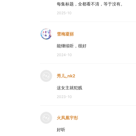
每集标题，全都看不清，等于没有。
2025-10
雪梅凝丽
能继续听，很好
2024-10
秀儿_nk2
这女主就犯贱
2023-10
火凤凰宇彤
好听