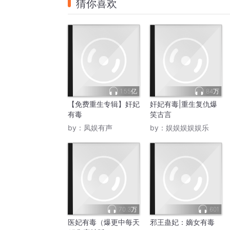
猜你喜欢
1.55亿
84万
【免费重生专辑】奸妃
奸妃有毒|重生复仇爆
有毒
笑古言
by：
凤娱有声
by：
娱娱娱娱娱乐
70.3万
601
医妃有毒（爆更中每天
邪王蛊妃：嫡女有毒