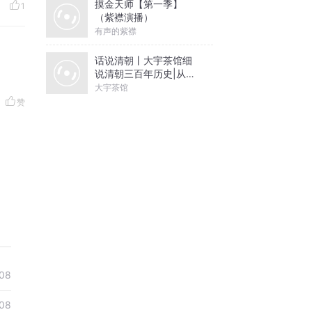
摸金天师【第一季】
1
（紫襟演播）
有声的紫襟
话说清朝丨大宇茶馆细
说清朝三百年历史|从努
尔哈赤到末代皇帝溥仪|
大宇茶馆
康熙雍正乾隆
赞
08
08