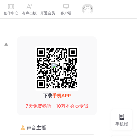
创作中心
有声出版
开通会员
客户端
下载
手机APP
7天免费畅听
10万本会员专辑
手机版
声音主播