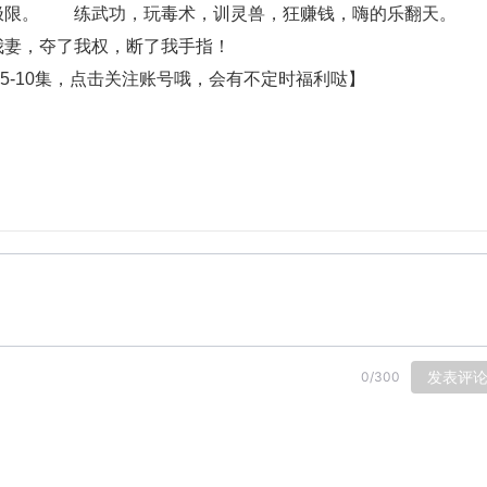
极限。　　练武功，玩毒术，训灵兽，狂赚钱，嗨的乐翻天。　
我妻，夺了我权，断了我手指！
更新5-10集，点击关注账号哦，会有不定时福利哒】
发表评
0
/
300