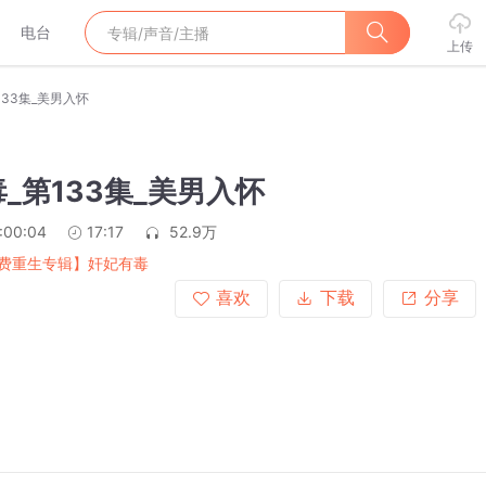
电台
上传
133集_美男入怀
_第133集_美男入怀
:00:04
17:17
52.9万
费重生专辑】奸妃有毒
喜欢
下载
分享