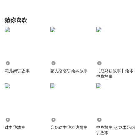
猜你喜欢
7379
24.90万
9984
花儿妈讲故事
花儿婆婆讲绘本故事
【溜妈讲故事】绘本
中华故事
1031
1052
2218
讲中华故事
朵妈讲中华经典故事
中华故事-火龙果妈妈
讲故事