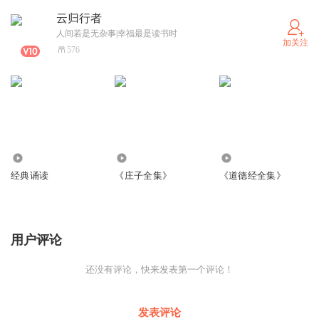
云归行者
人间若是无杂事|幸福最是读书时
加关注
576
1.66万
337
3.52万
经典诵读
《庄子全集》
《道德经全集》
用户评论
还没有评论，快来发表第一个评论！
发表评论