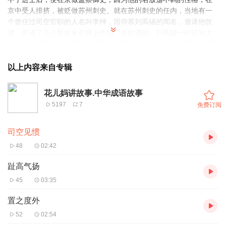
京中受人排挤，被贬做苏州刺史。就在苏州刺史的任内，当地有一
个曾任过司空官职的人名叫李绅，因仰慕刘禹锡的闻名，邀请他饮
酒，并请了几个歌妓来在席上作陪。在饮酒间，刘禹锡一时诗兴大
发，便做了这样的一首诗：“高髻云鬟宫样妆，春风一曲杜韦娘，司
空见惯浑闲事，断尽苏州刺史肠。”“司空见惯”这句成语，就是从刘
禹锡这首诗中得来的。这首诗中所用的司空两个字，是唐代一种官
以上内容来自专辑
职的名称，相等于清代的尚书。从刘禹锡的诗来看，整句成语的意
思，就是指李司空对这样的事情，已经见惯，不觉得奇怪了。这是
花儿妈讲故事.中华成语故事
一句很常用的成语，但有很多人仍会把它错用，因为寻常的事情，
5197
7
免费订阅
如果是发生的很自然，便不可以引用这句成语。如早晨的时候，太
阳从东方出来，到黄昏的时候，太阳便在西方没落，这样便不能
司空见惯
说“司空见惯”。有些事情发生的很偶然，而又常常会听到的，此方在
大都市街道上夹往的车辆，平常都是很安全地来往看，但很多时
48
02:42
候，常会发生意外，不是辗伤了人，便是碰伤了车，这样的事情，
我们看多了，则用“司空见惯”四字便恰当了。
趾高气扬
司空见惯的意思是：司空：古代官名。指某事常见，不足为奇。
45
03:35
置之度外
52
02:54