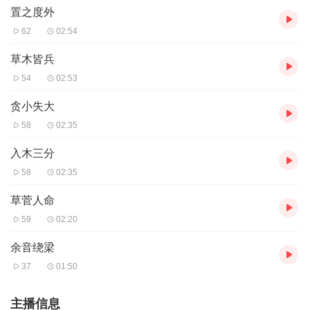
置之度外
62
02:54
草木皆兵
54
02:53
贪小失大
58
02:35
入木三分
58
02:35
草菅人命
59
02:20
余音绕梁
37
01:50
主播信息