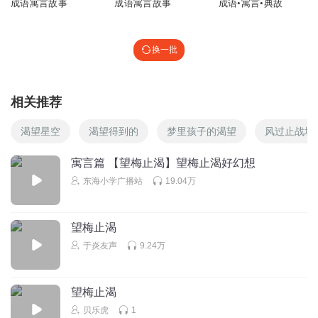
成语寓言故事
成语寓言故事
成语•寓言•典故
换一批
相关推荐
渴望星空
渴望得到的
梦里孩子的渴望
风过止战城
寓言篇 【望梅止渴】望梅止渴好幻想
东海小学广播站
19.04万
望梅止渴
于炎友声
9.24万
望梅止渴
贝乐虎
1