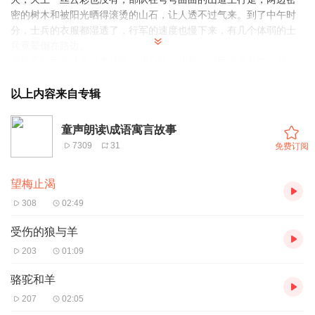
密的树木和被阳光晒得滚烫的山石，让人透不过气来。到了中午时
分，士兵的衣服都湿透了，行军的速度也慢下来，有几个体弱的士
兵竟晕倒在路边。
曹操看行军的速度越来越慢，担心贻误战机，心里很是着急。可
是，眼下几万人马连水都喝不上，又怎么能加快速度呢？他立刻叫
来向导，悄悄问他：“这附近可有水源？”向导摇摇头说：“泉水在山
以上内容来自专辑
谷的那一边，要绕道过去还有很远的路程。”曹操想了一下说，“不
行，时间来不及。”他看了看前边的树林，沉思了一会儿，对向导
童声朗读\成语寓言故事
说：“你什么也别说，我来想办法。”他知道此刻即使下命令要求部队
7309
31
免费订阅
加快速度也无济于事。脑筋一转，办法来了，他一夹马肚子，快速
赶到队伍前面，用马鞭指着前方说：“士兵们，我知道前面有一大片
望梅止渴
梅林，那里的梅子又大又好吃，我们快点赶路，绕过这个山丘就到
梅林了！”士兵们一听，仿佛已经吃到嘴里，精神大振，步伐不由得
308
02:49
加快了许多。
望梅止渴的意思是：原意是梅子酸，人想吃梅子就会流涎，因而止
受伤的狼与羊
渴。后比喻愿望无法实现，用空想安慰自己。
203
01:09
骆驼和羊
207
02:05