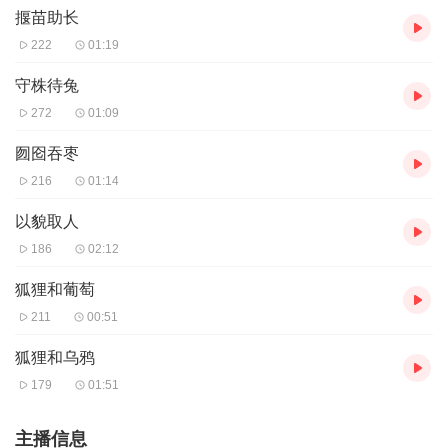
揠苗助长
222
01:19
守株待兔
272
01:09
囫囵吞枣
216
01:14
以貌取人
186
02:12
狐狸和葡萄
211
00:51
狐狸和乌鸦
179
01:51
主播信息