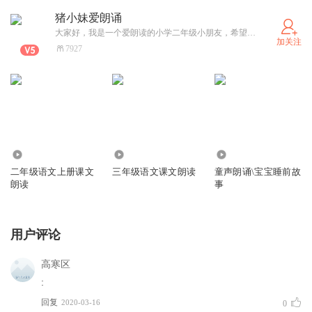
猪小妹爱朗诵
大家好，我是一个爱朗读的小学二年级小朋友，希望能认识更多的朋友，大家一起坚持朗读！欢迎小朋友们给我留言，大家一起交流！
加关注
7927
82.18万
1043
462
二年级语文上册课文
三年级语文课文朗读
童声朗诵\宝宝睡前故
朗读
事
用户评论
高寒区
:
回复
2020-03-16
0