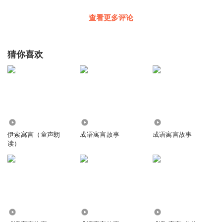
查看更多评论
猜你喜欢
3689
4718
2.17万
伊索寓言（童声朗
成语寓言故事
成语寓言故事
读）
4305
155.19万
41.33万