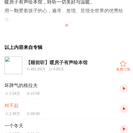
暖房子有声绘本馆，聆听一切美好与温暖。
用一颗爱着孩子的心，遍寻、发现、呈现全世界的优秀绘
本。
以上内容来自专辑
暖房子有声绘本温暖呈现
【睡前听】暖房子有声绘本馆
温馨亲情故事描绘出爱的形状
481.69万
4.90万
免费订阅
每一声“我爱你”都值得珍藏
坏脾气的格拉夫
关注儿童心灵成长，讲给孩子幸福感的亲情故事。
2.54万
10:56
国际优秀绘本创作者倾力打造，让审美始于孩子的童年。
对不起
2.36万
08:00
一个冬天