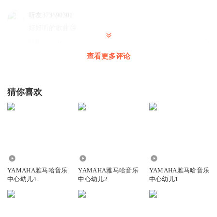
听友373690301
好好听的歌曲😘
回复
2022-04-25
1
查看更多评论
快乐的菲菲兔
🧚‍♀️🔮🔮
猜你喜欢
回复
2022-03-12
1
快乐的菲菲兔
回复
2022-03-12
1
270.71万
431.23万
581.98万
快乐的菲菲兔
YAMAHA雅马哈音乐
YAMAHA雅马哈音乐
YAMAHA雅马哈音乐
是
中心幼儿4
中心幼儿2
中心幼儿1
回复
2022-03-12
1
我我我我我我我我我啊