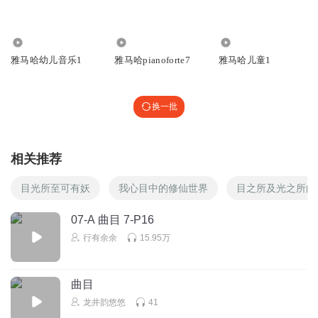
🍇🍑🍱
回复
2021-11-13
1
217.85万
1.02万
7.31万
雅马哈幼儿音乐1
雅马哈pianoforte7
雅马哈儿童1
谦谦兄妹讲故事
真棒了
换一批
回复
2024-09-22
0
谦谦兄妹讲故事
相关推荐
太棒了
回复
2024-09-16
0
目光所至可有妖
我心目中的修仙世界
目之所及光之所向
1896135ldik
07-A 曲目 7-P16
🕸️🕷️
行有余余
15.95万
回复
2024-10-06
0
曲目
fufufu0118
龙井韵悠悠
41
！！！！！