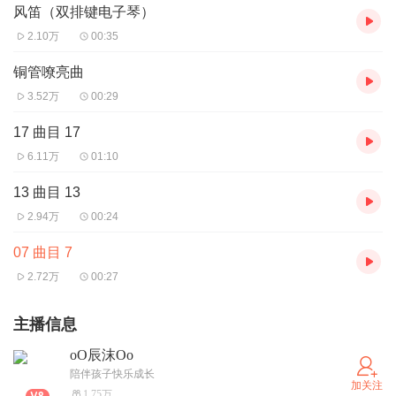
风笛（双排键电子琴）
2.10万
00:35
铜管嘹亮曲
3.52万
00:29
17 曲目 17
6.11万
01:10
13 曲目 13
2.94万
00:24
07 曲目 7
2.72万
00:27
主播信息
oO辰沫Oo
陪伴孩子快乐成长
加关注
1.75万