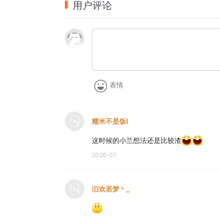
用户评论
                                 
                 
表情
糯米不是饭l
这时候的小兰想法还是比较渣
2026-07
旧欢若梦丶_