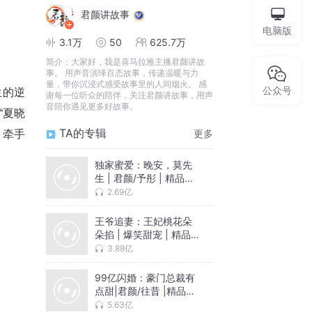
君颜讲故事
电脑版
3.1万
50
625.7万
简介：
大家好，我是喜马拉雅主播君颜讲故
事。 用声音演绎百态故事，传递温暖与力
量，带你沉浸式感受故事里的人间烟火。 感
公众号
生的逆
谢每一位听众的陪伴，关注君颜讲故事，用声
音陪你遇见更多好故事。
“夏晓
TA的专辑
更多
，牵手
独家蜜爱：晚安，莫先
生 | 君颜/予彤 | 精品多
人剧
2.69亿
王爷追妻：王妃桃花朵
朵掐 | 爆笑甜宠 | 精品
多人剧
3.88亿
99亿闪婚：豪门总裁有
点甜|君颜/往昔 |精品多
人有声剧
5.63亿