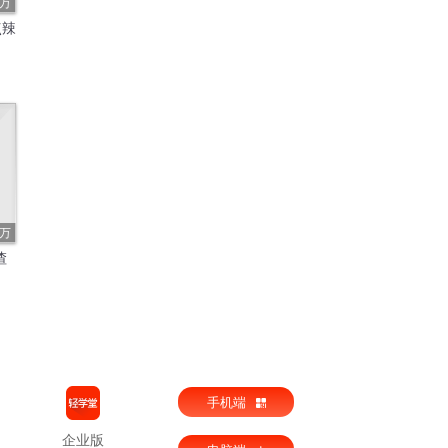
8万
点辣
9万
渣
手机端
企业版