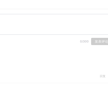
本故事由音君而遇文化传媒与阿里文学联合出品
发表评
0
/
300
回复