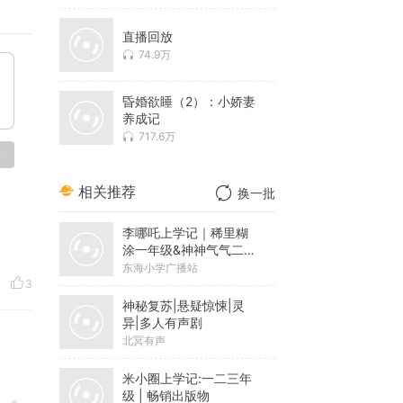
直播回放
74.9万
昏婚欲睡（2）：小娇妻
养成记
717.6万
论
相关推荐
换一批
李哪吒上学记｜稀里糊
涂一年级&神神气气二年
级
东海小学广播站
3
神秘复苏|悬疑惊悚|灵
异|多人有声剧
北冥有声
米小圈上学记:一二三年
级 | 畅销出版物