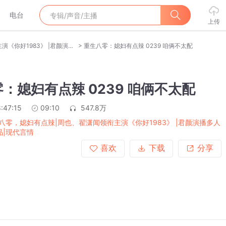
电台
上传
>
重生八零，媳妇有点辣|周也、翟潇闻领衔主演《你好1983》 |君颜演播多人有声剧 |经典作品|现代言情
重生八零：媳妇有点辣 0239 咱俩不太配
：媳妇有点辣 0239 咱俩不太配
:47:15
09:10
547.8万
八零，媳妇有点辣|周也、翟潇闻领衔主演《你好1983》 |君颜演播多人
品|现代言情
喜欢
下载
分享