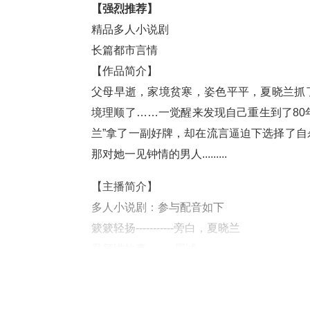
【强烈推荐】
精品多人小说剧
长篇都市言情
【作品简介】
父母早逝，家境贫寒，姿色平平，夏晓兰抓
境理顺了……
一觉醒来发现自己重生到了8
兰”拿了一副好牌，却在流言逼迫下选择了自
那对她一见钟情的男人.........
【主播简介】
多人小说剧：参与配音如下
簌簌轻扬-----------旁白，夏晓兰
君颜讲故事--------周诚
（瞌睡来了，先睡觉改天在添加名单）
来呀，评论走起！