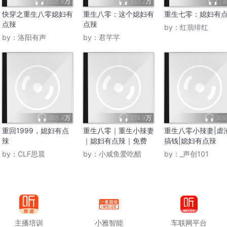
1005.6万
333.2万
1.
快穿之重生八零媳妇有
重生八零：这个媳妇有
重生七零：媳妇有
点辣
点辣
by：
红翡绯红
by：
洛阳有声
by：
君芊芊
305.4万
274.9万
30
重回1999，媳妇有点
重生八零｜重生小辣妻
重生八零小辣妻|虐
辣
｜媳妇有点辣｜免费
搞钱|媳妇有点辣
by：
CLF思晨
by：
小咸鱼爱吃醋
by：
_声创101
主播培训
小雅智能
车联网平台