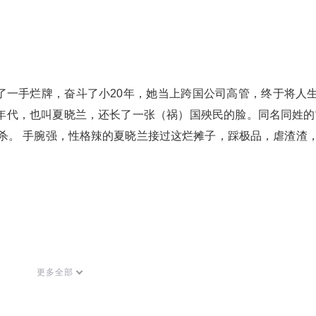
了一手烂牌，奋斗了小20年，她当上跨国公司高管，终于将人
0年代，也叫夏晓兰，还长了一张
（祸）国殃民
的脸。
同名同姓的
杀。
 手腕强，性格辣的夏晓兰接过这烂摊子，踩极品，虐渣渣
更多全部