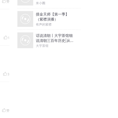
赞
米小圈
摸金天师【第一季】
（紫襟演播）
有声的紫襟
话说清朝丨大宇茶馆细
1
说清朝三百年历史|从努
尔哈赤到末代皇帝溥仪|
大宇茶馆
康熙雍正乾隆
3
赞