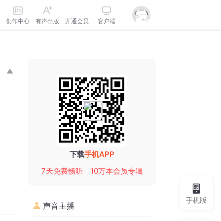
创作中心
有声出版
开通会员
客户端
下载
手机APP
7天免费畅听
10万本会员专辑
手机版
声音主播