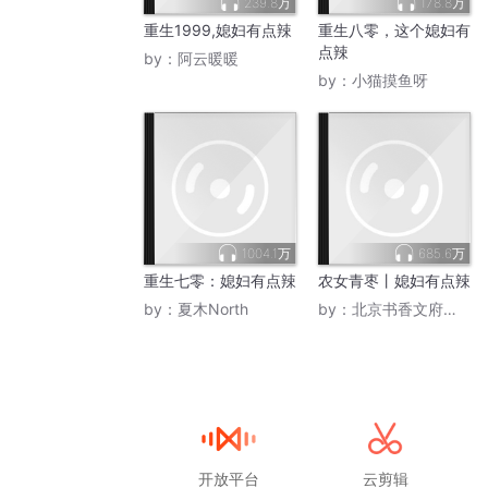
239.8万
178.8万
重生1999,媳妇有点辣
重生八零，这个媳妇有
点辣
by：
阿云暖暖
by：
小猫摸鱼呀
1004.1万
685.6万
重生七零：媳妇有点辣
农女青枣丨媳妇有点辣
by：
夏木North
by：
北京书香文府有限公司
开放平台
云剪辑