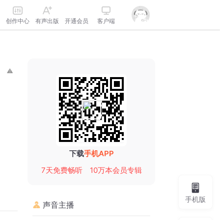
创作中心
有声出版
开通会员
客户端
下载
手机APP
7天免费畅听
10万本会员专辑
手机版
声音主播