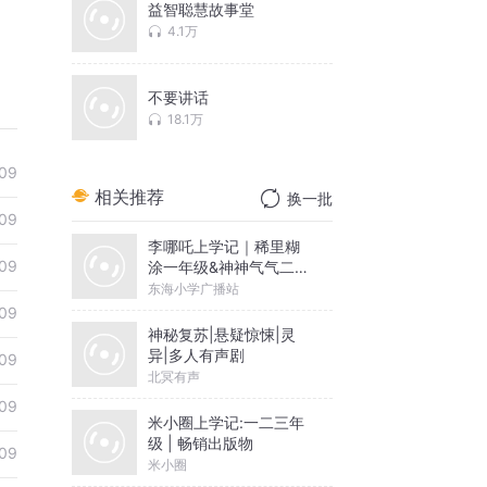
益智聪慧故事堂
4.1万
不要讲话
18.1万
09
相关推荐
换一批
09
李哪吒上学记｜稀里糊
09
涂一年级&神神气气二年
级
东海小学广播站
09
神秘复苏|悬疑惊悚|灵
异|多人有声剧
09
北冥有声
09
米小圈上学记:一二三年
级 | 畅销出版物
09
米小圈