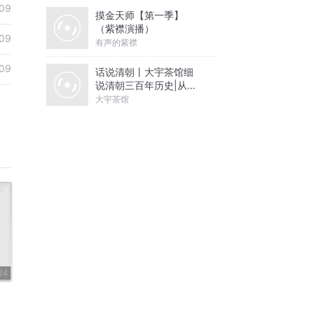
09
摸金天师【第一季】
（紫襟演播）
09
有声的紫襟
09
话说清朝丨大宇茶馆细
说清朝三百年历史|从努
尔哈赤到末代皇帝溥仪|
大宇茶馆
康熙雍正乾隆
24