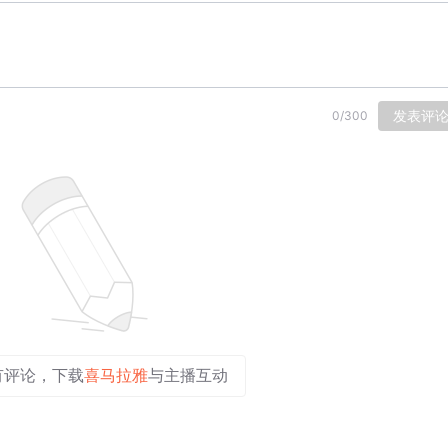
发表评
0
/
300
有评论，下载
喜马拉雅
与主播互动