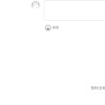
表情
暂时没