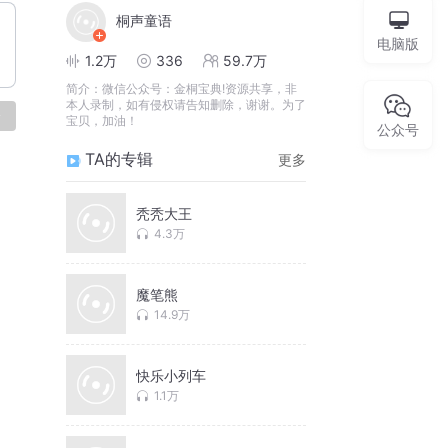
桐声童语
电脑版
1.2万
336
59.7万
简介：
微信公众号：金桐宝典!资源共享，非
本人录制，如有侵权请告知删除，谢谢。为了
论
宝贝，加油！
公众号
TA的专辑
更多
秃秃大王
4.3万
魔笔熊
14.9万
快乐小列车
1.1万