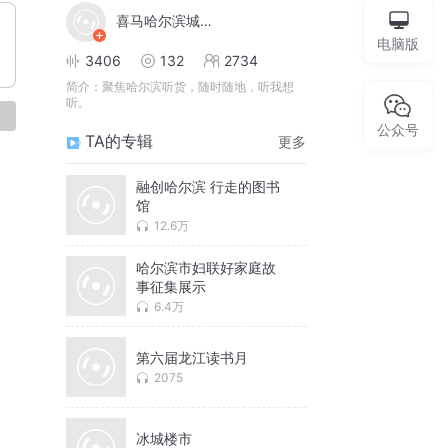
喜马哈尔滨城市营销商
电脑版
3406
132
2734
简介：
聚焦哈尔滨听货，随时随地，听我想
听。
论
公众号
TA的专辑
更多
融创哈尔滨 行走的图书
馆
12.6万
哈尔滨市妇联好家庭故
事征集展示
6.4万
第六届龙江读书月
2075
冰城楼市