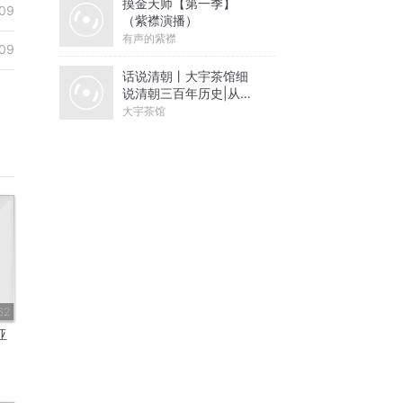
摸金天师【第一季】
09
（紫襟演播）
有声的紫襟
09
话说清朝丨大宇茶馆细
说清朝三百年历史|从努
尔哈赤到末代皇帝溥仪|
大宇茶馆
康熙雍正乾隆
62
亚