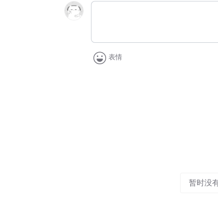
表情
暂时没