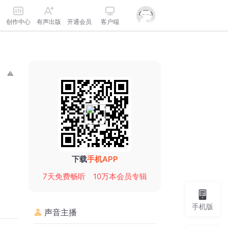
创作中心
有声出版
开通会员
客户端
下载
手机APP
7天免费畅听
10万本会员专辑
手机版
声音主播