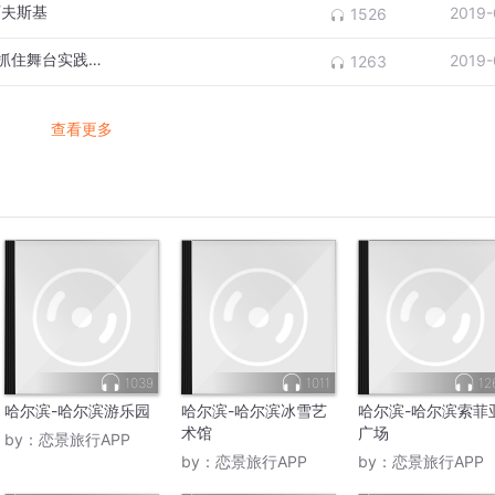
可夫斯基
2019-
1526
【赛事采访】声乐组评委张立萍：选手们要抓住舞台实践的机会
2019-
1263
查看更多
1039
1011
12
哈尔滨-哈尔滨游乐园
哈尔滨-哈尔滨冰雪艺
哈尔滨-哈尔滨索菲
术馆
广场
by：
恋景旅行APP
by：
恋景旅行APP
by：
恋景旅行APP