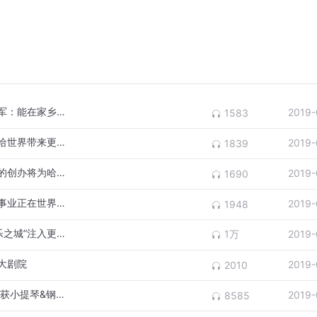
【赛后采访】哈尔滨选手郝一雷斩获钢琴亚军：能在家乡参赛感到十分高兴
2019-
1583
【赛后采访】叶小纲：期待哈音比赛在未来给世界带来更多的惊喜
2019-
1839
【赛后采访】哈尔滨音乐学院陶亚兵：哈音的创办将为哈尔滨音乐之城的建设做出努力
2019-
1690
【赛后采访】声乐冠军张龙：中国古典音乐事业正在世界范围内逐渐提升
2019-
1948
第二届哈尔滨音乐比赛圆满落幕 大赛为“音乐之城”注入更强劲的“音乐基因”
1万
2019-
大剧院
2019-
2010
决赛之夜·中国选手柳鸣、韩国选手禹熙英分获小提琴&钢琴组冠军！
2019-
8585