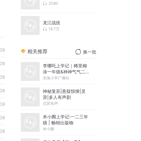
3080
龙江战疫
18.7万
09
相关推荐
换一批
09
李哪吒上学记｜稀里糊
涂一年级&神神气气二年
09
级
东海小学广播站
09
神秘复苏|悬疑惊悚|灵
异|多人有声剧
北冥有声
09
米小圈上学记:一二三年
09
级 | 畅销出版物
米小圈
09