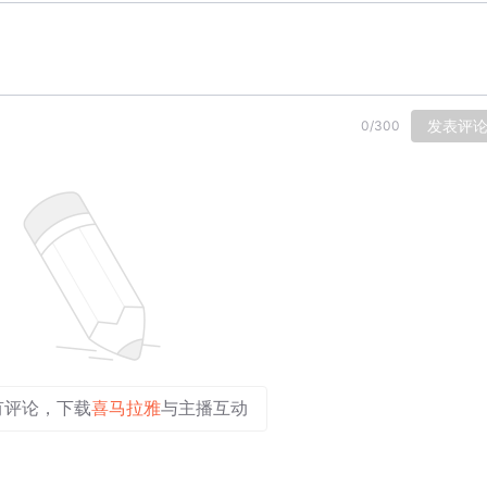
发表评
0
/
300
有评论，下载
喜马拉雅
与主播互动