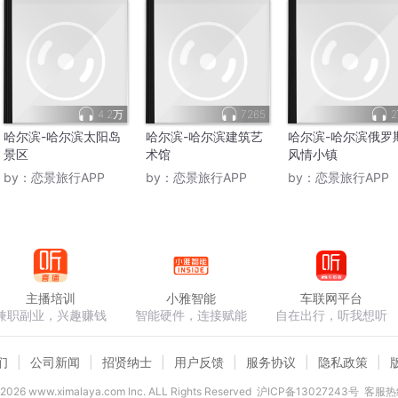
4.2万
7265
哈尔滨-哈尔滨太阳岛
哈尔滨-哈尔滨建筑艺
哈尔滨-哈尔滨俄罗
景区
术馆
风情小镇
by：
恋景旅行APP
by：
恋景旅行APP
by：
恋景旅行APP
主播培训
小雅智能
车联网平台
兼职副业，兴趣赚钱
智能硬件，连接赋能
自在出行，听我想听
们
公司新闻
招贤纳士
用户反馈
服务协议
隐私政策
2026
www.ximalaya.com lnc. ALL Rights Reserved
沪ICP备13027243号
客服热线