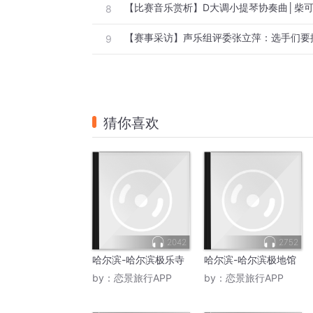
【比赛音乐赏析】D大调小提琴协奏曲│柴
8
9
猜你喜欢
2042
2752
哈尔滨-哈尔滨极乐寺
哈尔滨-哈尔滨极地馆
by：
恋景旅行APP
by：
恋景旅行APP