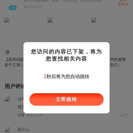
喜马人肉故事机！来呀，等你关注。微博求关注呀：有声的紫襟。
加关注
2836.59万
您访问的内容已下架，将为
13.77亿
5.77亿
1.67亿
您查找相关内容
【新民间剧场】我的
一人一驴一狗去修仙
葬神棺 | 有声的紫襟
老千江湖｜ 有声的紫
| 爆笑无厘头 | 玄幻修
团队 | 传统玄幻 | 男
襟｜免费版 | 魔幻千
仙 | 有声的紫襟多人
频修仙 |打脸爽文| 多
手
有声剧
人有声剧
2
秒后将为您自动跳转
用户评论
仙帝_
立即跳转
这关系，师祖？师姐？女朋友？
回复
2019-12-20
8
颜大认