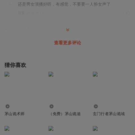
还是男女演播好听，有感觉，不要要一人扮女声了
回复
2019-09-13
7
启点_0x
原来是老女人
查看更多评论
回复
2019-09-12
7
有声的紫襟
回复 @
启点_0x
:
猜你喜欢
_君之名
我咧个去，和几百岁的女人谈恋爱，刺激……
回复
2019-12-01
6
缘1啊啊啊啊
回复 @
_君之名
:
女大几百岁就是位列仙班
1.31万
3.30万
10.81万
茅山诡术师
（免费）茅山诡途
玄门行者茅山诡域
1511526wbgc
苍龙真人和道花真人，有什么关系？先别说没关系，这个肯