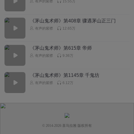
有声的紫襟
15.55万
橘子怪D
所以说你到底要林妍微还是小师妹 到时候把小师妹分出来了
多尴尬
《茅山鬼术师》第408章 骤遇茅山正三门
有声的紫襟
12.65万
回复
2020-01-30
3
leocamp
回复 @
橘子怪D
:
男主与林妍薇确定关系时就已经挑明了，
《茅山鬼术师》第615章 帝师
问她愿不愿意二女共侍于他，只是没提香香而已。
有声的紫襟
9.36万
无奈人生_am
说错话了吗 我咋没听出来
《茅山鬼术师》第1145章 千鬼坊
有声的紫襟
6.12万
回复
2019-12-24
3
© 2014-
2026
喜马拉雅 版权所有