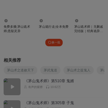
定没人信，
回复
2024-11-23
3
11.45万
8.68万
238.74万
生化林
免费多播|茅山诡术
茅山诡行走|全本免费
茅山诡术师｜无删减
这里就比较奇怪了 你不是要和林明儒分离嘛 也不是师姐了
师|悬疑灵异
完结版｜经典诡异故
你不是要做方刚嘛 和谷子怎么说的 严微师姐是本尊 你分离
事
出去是方刚 和你有啥关系 严微你也应该和谷子一样去找林明
换一批
儒才对吧
回复
2024-07-09
3
相关推荐
我是疲倦
女相在复制城可以来去自如，不明
茅山术之道赦天下
茅武鬼道
茅山术之捉鬼人
茅山
回复
2020-04-08
3
《茅山鬼术师》第510章 鬼婿
有声的紫襟
10.62万
北海蛟
我造，口味够重。你今生的女友居然是几百岁的老娘焖。
回复
2020-03-10
3
《茅山鬼术师》第305章 子鬼