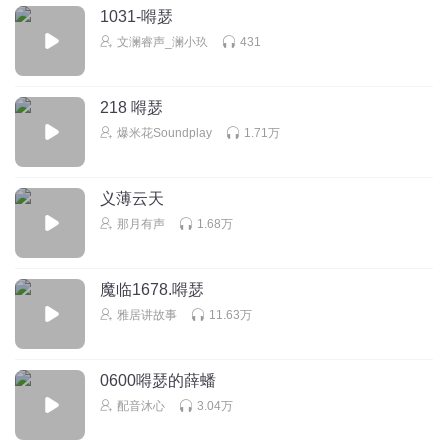
1031-嘚瑟
文澜睿声_澜小玖
431
218 嘚瑟
爆米花Soundplay
1.71万
义薄云天
那月有声
1.68万
魔临1678.嘚瑟
雅居讲故事
11.63万
0600嘚瑟的薛蟠
配音沐心
3.04万