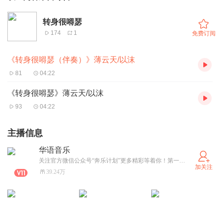
转身很嘚瑟
174
1
免费订阅
《转身很嘚瑟（伴奏）》薄云天/以沫
81
04:22
《转身很嘚瑟》薄云天/以沫
93
04:22
主播信息
华语音乐
关注官方微信公众号“奔乐计划”更多精彩等着你！第一时间发布最新最潮的华语流行音乐，不容错过！
加关注
39.24万