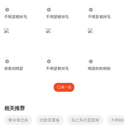
9.26万
129.45万
1.59万
不嘚瑟都掉毛
不嘚瑟都掉毛
不嘚瑟都掉毛
157.38万
9144
1.28万
谁都别嘚瑟
不嘚瑟都掉毛
嘚瑟的蛇精病
换一批
相关推荐
黎沫薄北辰
光影双重奏
花之风月瑟瑟探
大神别得