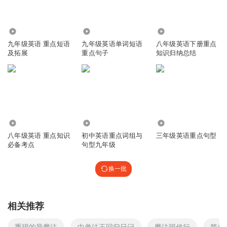
5643
1595
4.25万
九年级英语 重点短语
九年级英语单词短语
八年级英语下册重点
及拓展
重点句子
知识归纳总结
7011
1.07万
482
八年级英语 重点知识
初中英语重点词组与
三年级英语重点句型
必备考点
句型九年级
换一批
相关推荐
重现的异魔法
中单法王回归日记
魔法现代行
简单