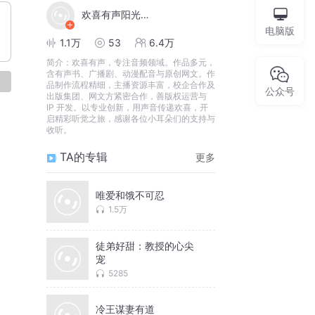
欢喜有声阳光出品
电脑版
1.1万
53
6.4万
简介：
欢喜有声，专注音频领域。作品多元，
含有声书、广播剧、动漫配音与原创网文。作
论
品制作流程精细，主播资源丰富，校企合作及
公众号
出版集团、网文方紧密合作，善版权运营与
IP 开发。以专业创新，用声音传递欢喜，开
启精彩听觉之旅，感谢各位小耳朵们的支持与
收听。
TA的专辑
更多
唯爱和饿不可忍
1.5万
徒弟好甜：教授的心尖
宠
5285
冷王谋妻有道