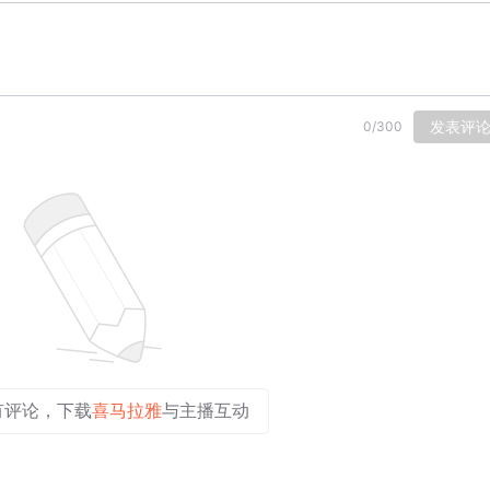
发表评
0
/
300
有评论，下载
喜马拉雅
与主播互动