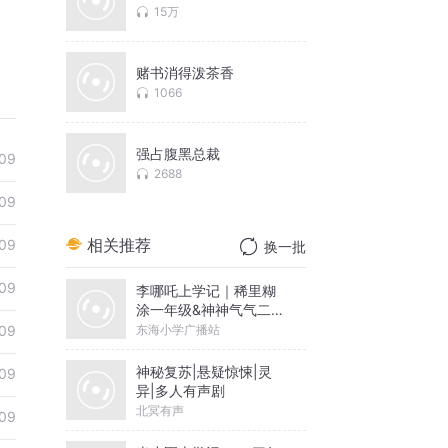
15万
赌书消得泼茶香
1066
强占腹黑总裁
09
2688
09
相关推荐
09
换一批
09
李哪吒上学记｜稀里糊
涂一年级&神神气气二年
级
东海小学广播站
09
神秘复苏|悬疑惊悚|灵
09
异|多人有声剧
北冥有声
09