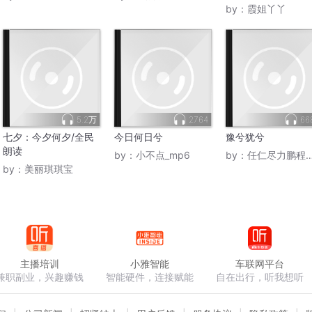
by：
霞姐丫丫
5.2万
2764
66
七夕：今夕何夕/全民
今日何日兮
豫兮犹兮
朗读
by：
小不点_mp6
by：
任仁尽力鹏程万里
by：
美丽琪琪宝
主播培训
小雅智能
车联网平台
兼职副业，兴趣赚钱
智能硬件，连接赋能
自在出行，听我想听