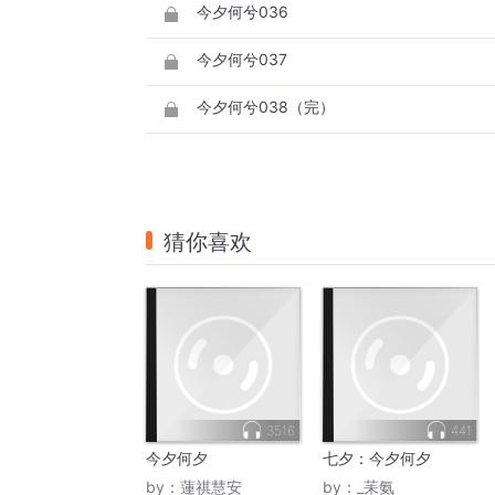
今夕何兮036
今夕何兮037
今夕何兮038（完）
猜你喜欢
3516
441
今夕何夕
七夕：今夕何夕
by：
蓮祺慧安
by：
_苿氨