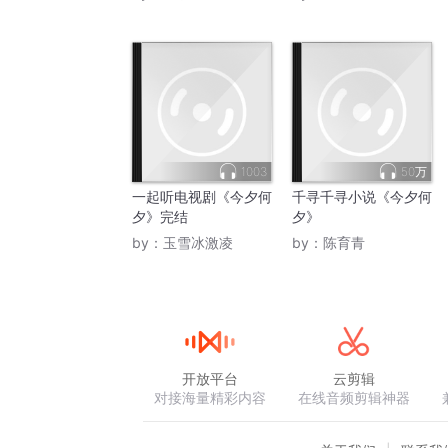
1003
50万
一起听电视剧《今夕何
千寻千寻小说《今夕何
夕》完结
夕》
by：
玉雪冰激凌
by：
陈育青
开放平台
云剪辑
对接海量精彩内容
在线音频剪辑神器