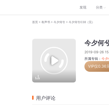
发现
分类
>
>
>
首页
有声书
今夕何兮
今夕何兮038（完）
今夕何兮
2019-09-26 15
所属专辑：
今夕
VIP仅
0.36
用户评论