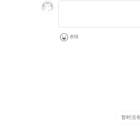
表情
暂时没