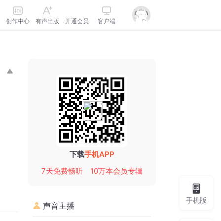
创作中心
有声出版
开通会员
客户端
下载
手机APP
7天免费畅听
10万本会员专辑
手机版
声音主播