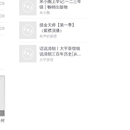
米小圈上学记:一二三年
09
级 | 畅销出版物
米小圈
09
摸金天师【第一季】
09
（紫襟演播）
有声的紫襟
话说清朝丨大宇茶馆细
说清朝三百年历史|从努
尔哈赤到末代皇帝溥仪|
大宇茶馆
康熙雍正乾隆
51
是何