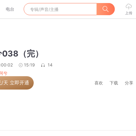
电台
上传
038（完）
:00:02
15:19
14
何兮
元/天 立即开通
喜欢
下载
分享