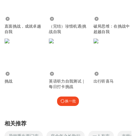
1988
1015
5550
直面挑战，成就卓越
（完结）珍惜机遇|挑
破局思维：在挑战中
自我
战自我
超越自我
3000
1.83万
1038.27万
挑战
英语听力自我测试｜
出行听喜马
每日打卡挑战
换一批
相关推荐
异能重生西门庆
庆余年之长歌行
一人有庆
末世女