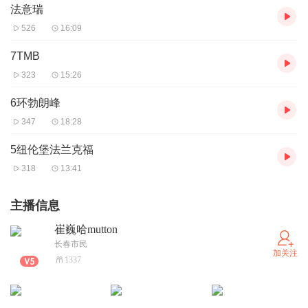
法意瑞
526
16:09
7TMB
323
15:26
6环勃朗峰
347
18:28
5纽伦堡法兰克福
318
13:41
主播信息
崔巍哈mutton
长春市民
加关注
1337